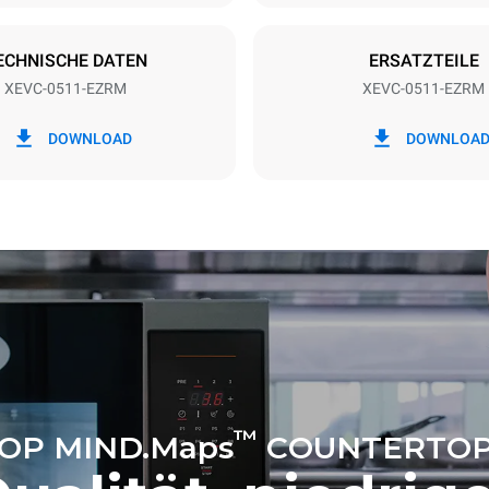
EGRIFFEN
ECHNISCHE DATEN
ERSATZTEILE
XEVC-0511-EZRM
XEVC-0511-EZRM
 kWh
CO2-Emissionen
DOWNLOAD
DOWNLOA
ag
0 kg CO2/Tag
Die Schätzung umfasst nur die 
Emissionen, die vom Ofen erze
Indirekte Emissionen hängen v
Energiemischung des Netzes ab
angeschlossen ist. Letztere k
eliminiert werden, indem man s
entscheidet, Energie aus erne
Quellen zu kaufen.
™
OP MIND.Maps
COUNTERTOP