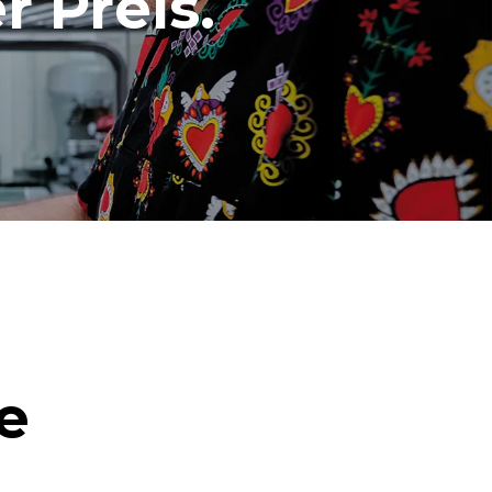
r Preis.
e