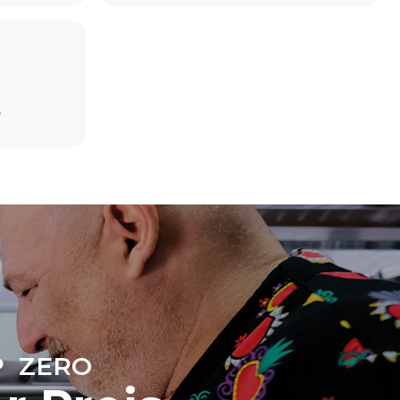
Schätzwert unter der Annahme einer täglichen
D
Nutzung des Ofens (300 Tage/Jahr):
6 kleine Portionen Brathähnchen
(Ofenbeladung: 20%)
direkten
1 volle Ofenladung Bratkartoffeln
ugt werden.
3 volle Ofenladungen mit Dampf gegart
on der
2 Std. Leerlauf im Ofen bei 180 °C
, an das er
önnen
ich dafür
uerbaren
 ZERO