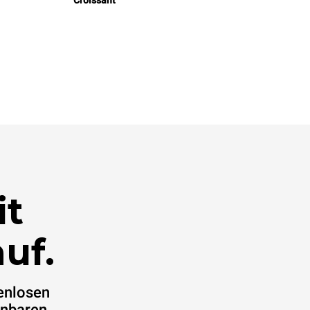
Croissant
it
uf.
enlosen
inbaren.