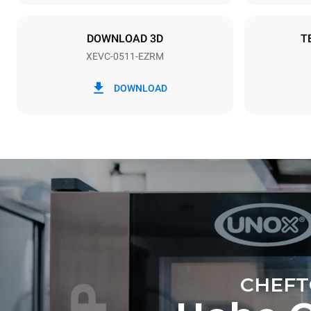
Steckertyp
NICHT INB
DOWNLOAD 3D
T
XEVC-0511-EZRM
*
Verbrauch in kwh und co2-emissionen
Verbrauch in
DOWNLOAD
28,8 kWh/T
CHEFT