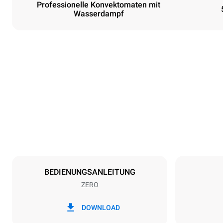
Professionelle Konvektomaten mit
Wasserdampf
Maße
Breite
750 mm
Gewicht
61 kg
Spezifikationen der behälter
Anzahl der Bl
5
BEDIENUNGSANLEITUNG
ZERO
Art der energie
Spannung
380-415V 3N
DOWNLOAD
1~