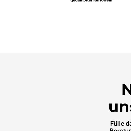
gedämpfter Kartoffeln
N
un
Fülle 
Beratun