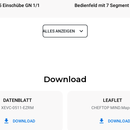
5 Einschübe GN 1/1
Bedienfeld mit 7 Segment
ALLES ANZEIGEN
Tiefe
783 mm
Download
eche
Blechgröße
GN 1/1
DATENBLATT
LEAFLET
XEVC-0511-EZRM
CHEFTOP MIND.Map
Elektrische Leistung
~ / 220-240V 3~ / 220-240V
9,3 kW
DOWNLOAD
DOWNLOA