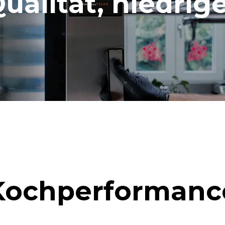
alität, niedrige
Kochperformanc