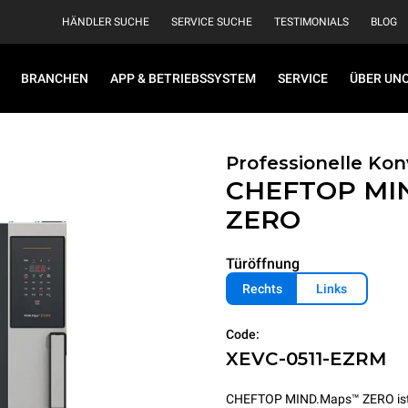
HÄNDLER SUCHE
SERVICE SUCHE
TESTIMONIALS
BLOG
BRANCHEN
APP & BETRIEBSSYSTEM
SERVICE
ÜBER UN
Professionelle K
CHEFTOP MI
ZERO
Türöffnung
Rechts
Links
Code:
XEVC-0511-EZRM
CHEFTOP MIND.Maps™ ZERO ist de