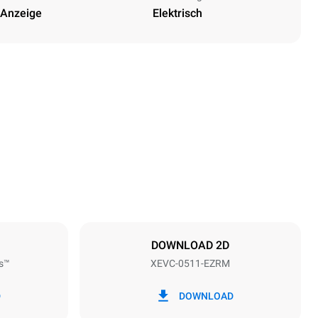
 Anzeige
Elektrisch
Höhe
675 mm
Abstand zwischen den Schalen
67 mm
DOWNLOAD 2D
s™
XEVC-0511-EZRM
Frequenz
50 / 60 Hz
D
DOWNLOAD