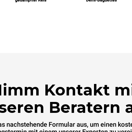
gedämpfter Reis
Demi-Baguettes
imm Kontakt m
seren Beratern a
das nachstehende Formular aus, um einen kost
gstermin mit einem unserer Experten zu vere