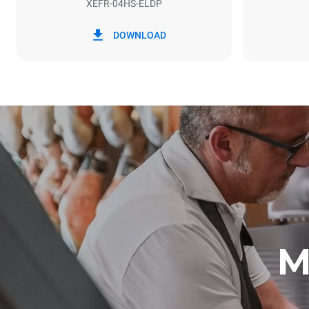
XEFR-04HS-ELDP
*
Verbrauch in kwh und co2-emissionen
Verbrauch in
DOWNLOAD
6,6 kWh/Ta
M