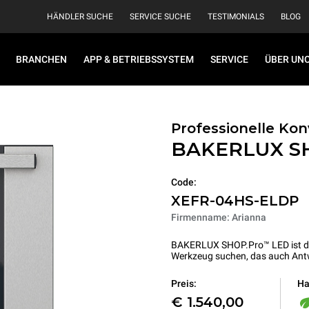
HÄNDLER SUCHE
SERVICE SUCHE
TESTIMONIALS
BLOG
BRANCHEN
APP & BETRIEBSSYSTEM
SERVICE
ÜBER UN
Professionelle K
BAKERLUX S
Code:
XEFR-04HS-ELDP
Firmenname: Arianna
BAKERLUX SHOP.Pro™ LED ist die 
Werkzeug suchen, das auch Antw
Ha
Preis:
€ 1.540,00