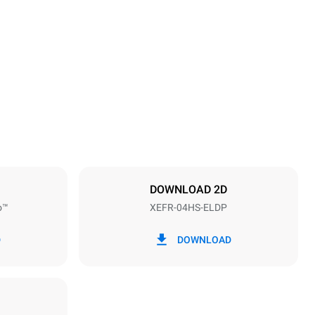
Höhe
500 mm
Abstand zwischen den Schalen
75 mm
DOWNLOAD 2D
o™
XEFR-04HS-ELDP
Frequenz
50 / 60 Hz
D
DOWNLOAD