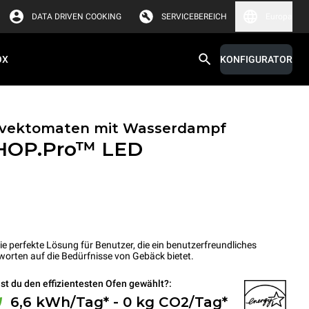
DATA DRIVEN COOKING
SERVICEBEREICH
Europa
OX
KONFIGURATOR
onvektomaten mit Wasserdampf
HOP.Pro™
LED
perfekte Lösung für Benutzer, die ein benutzerfreundliches
orten auf die Bedürfnisse von Gebäck bietet.
st du den effizientesten Ofen gewählt?:
6,6 kWh/Tag* - 0 kg CO2/Tag*