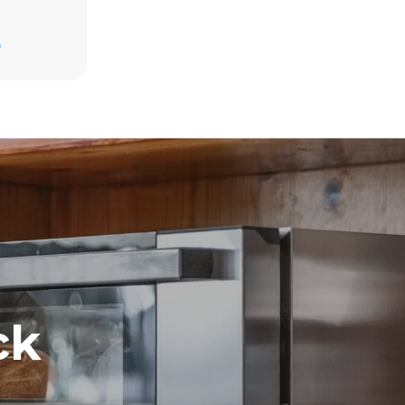
D
direkten
ugt werden.
on der
, an das er
önnen
ich dafür
uerbaren
ck