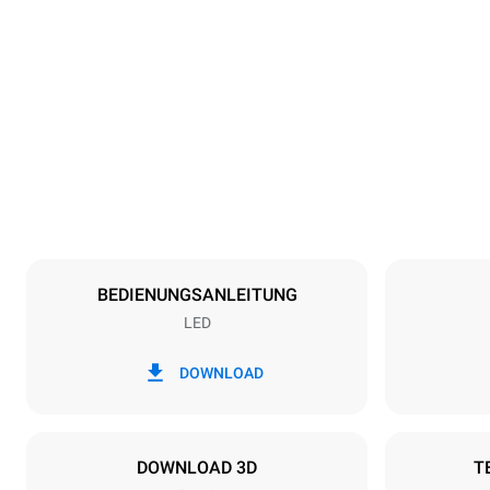
Maße
Breite
600 mm
Gewicht
39 kg
Spezifikationen der behälter
Anzahl der Bl
4
BEDIENUNGSANLEITUNG
LED
Art der energie
Spannung
220-240V 1
DOWNLOAD
Steckertyp
Schuko | ✓
DOWNLOAD 3D
T