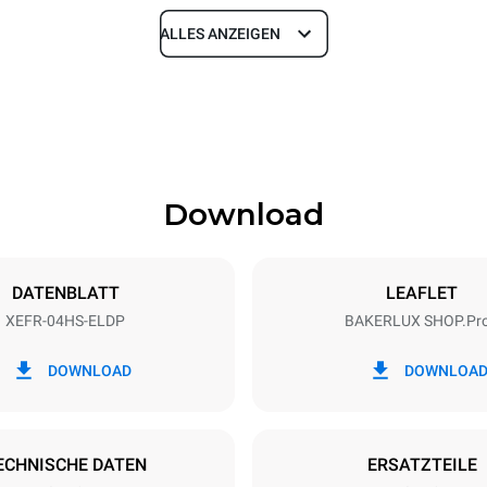
ALLES ANZEIGEN
Tiefe
669 mm
Download
eche
Blechgröße
460x330
DATENBLATT
LEAFLET
XEFR-04HS-ELDP
BAKERLUX SHOP.Pr
Elektrische Leistung
~
3,5 kW
DOWNLOAD
DOWNLOA
ECHNISCHE DATEN
ERSATZTEILE