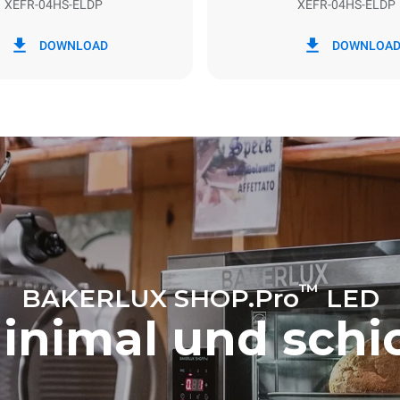
XEFR-04HS-ELDP
XEFR-04HS-ELDP
 kWh
CO2-Emissionen
DOWNLOAD
DOWNLOA
g
0 kg CO2/Tag
Die Schätzung umfasst nur die 
Emissionen, die vom Ofen erze
Indirekte Emissionen hängen v
Energiemischung des Netzes ab
angeschlossen ist. Letztere k
eliminiert werden, indem man s
entscheidet, Energie aus erne
Quellen zu kaufen.
™
BAKERLUX SHOP.Pro
LED
inimal und schi