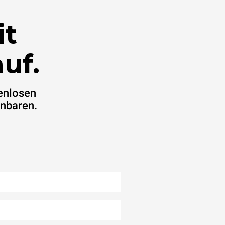
it
uf.
enlosen
inbaren.