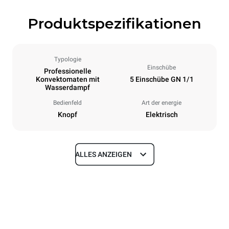
Produktspezifikationen
Typologie
Einschübe
Professionelle
Konvektomaten mit
5 Einschübe GN 1/1
Wasserdampf
Bedienfeld
Art der energie
Knopf
Elektrisch
ALLES ANZEIGEN
Maße
Breite
Tiefe
750 mm
773 mm
Höhe
Gewicht
772 mm
67 kg