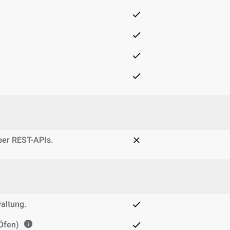
über REST-APIs.
altung.
-Öfen)