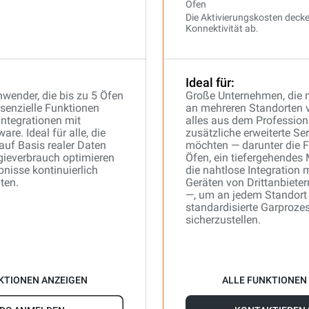
Ofen
Die Aktivierungskosten decke
Konnektivität ab.
Ideal für:
nwender, die bis zu 5 Öfen
Große Unternehmen, die 
senzielle Funktionen
an mehreren Standorten 
Integrationen mit
alles aus dem Professiona
are. Ideal für alle, die
zusätzliche erweiterte Se
uf Basis realer Daten
möchten — darunter die F
rgieverbrauch optimieren
Öfen, ein tiefergehendes
bnisse kontinuierlich
die nahtlose Integration 
ten.
Geräten von Drittanbiete
—, um an jedem Standort
standardisierte Garproze
sicherzustellen.
KTIONEN ANZEIGEN
ALLE FUNKTIONEN