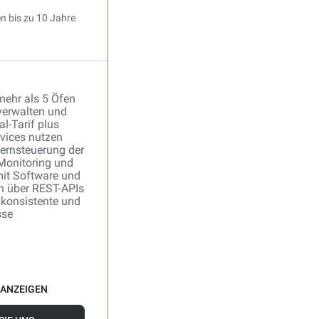
n bis zu 10 Jahre
mehr als 5 Öfen
verwalten und
l-Tarif plus
rvices nutzen
ernsteuerung der
 Monitoring und
mit Software und
rn über REST-APIs
 konsistente und
sse
 ANZEIGEN