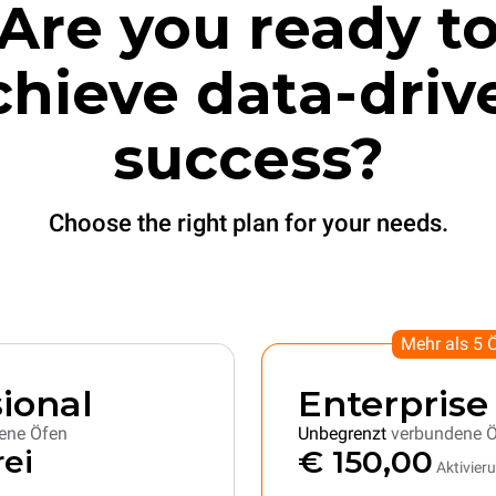
Are you ready t
chieve data-driv
success?
Choose the right plan for your needs.
Mehr als 5 
ional
Enterprise
ene Öfen
Unbegrenzt
verbundene 
rei
€ 150,00
Aktivier