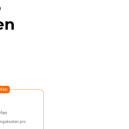
o
en
Öfen
Öfen
ungskosten pro