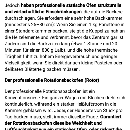
Jedoch
haben professionelle statische Öfen strukturelle
und wirtschaftliche Einschränkungen
, die auf die Bäckerei
durchschlagen. Sie erfordern eine sehr hohe Backkammer
(mindestens 25–30 cm): Wenn Sie einen 1 kg Panettone in
einer Standardkammer backen, steigt die Kuppel zu nah an
die Heizelemente und verbrennt, bevor das Zentrum gar ist.
Zudem sind die Backzeiten lang (etwa 1 Stunde und 20
Minuten für einen 800 g Laib), und die hohe thermische
Trägheit führt zu hohem Energieverbrauch und geringer
Vielseitigkeit, wenn Sie direkt danach kleine Pasteten oder
delikaten Blätterteig backen müssen.
Der professionelle Rotationsbackofen (Rotor)
Der professionelle Rotationsbackofen ist ein
Konveptionsriese: Ein ganzer Wagen mit Blechen dreht sich
kontinuierlich, während ein starker Heißluftstrom in die
Kammer geblasen wird. Jeder, der Hunderte von Stück pro
Tag backen muss, stellt immer dieselbe Frage:
Garantiert
der Rotationsbackofen dieselbe Weichheit und
Luftfeuchtigkeit wie ein statischer Ofen, oder riskiert die