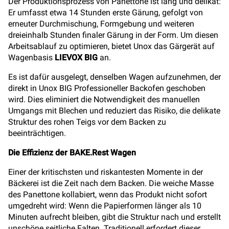
Der Produktionsprozess von Panettone ist lang und delikat:
Er umfasst etwa 14 Stunden erste Gärung, gefolgt von
erneuter Durchmischung, Formgebung und weiteren
dreieinhalb Stunden finaler Gärung in der Form. Um diesen
Arbeitsablauf zu optimieren, bietet Unox das Gärgerät auf
Wagenbasis
LIEVOX BIG
an.
Es ist dafür ausgelegt, denselben Wagen aufzunehmen, der
direkt in Unox BIG Professioneller Backofen geschoben
wird. Dies eliminiert die Notwendigkeit des manuellen
Umgangs mit Blechen und reduziert das Risiko, die delikate
Struktur des rohen Teigs vor dem Backen zu
beeinträchtigen.
Die Effizienz der BAKE.Rest Wagen
Einer der kritischsten und riskantesten Momente in der
Bäckerei ist die Zeit nach dem Backen. Die weiche Masse
des Panettone kollabiert, wenn das Produkt nicht sofort
umgedreht wird: Wenn die Papierformen länger als 10
Minuten aufrecht bleiben, gibt die Struktur nach und erstellt
unschöne seitliche Falten. Traditionell erfordert dieser