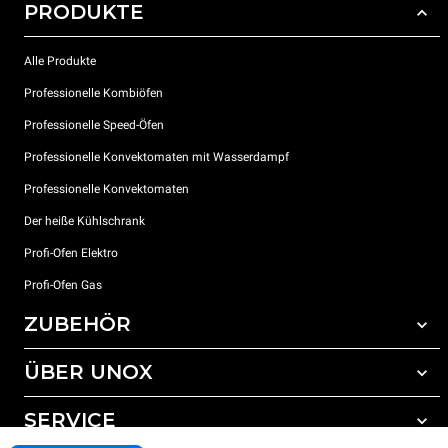
PRODUKTE
Alle Produkte
Professionelle Kombiöfen
Professionelle Speed-Öfen
Professionelle Konvektomaten mit Wasserdampf
Professionelle Konvektomaten
Der heiße Kühlschrank
Profi-Ofen Elektro
Profi-Ofen Gas
ZUBEHÖR
ÜBER UNOX
Gesamtes Zubehör
Reinigungsmittel für das Selbstreinigungsprogramm
SERVICE
Unsere Standorte weltweit
Reinigungsmittel für das manuelle Reinigungsprogramm