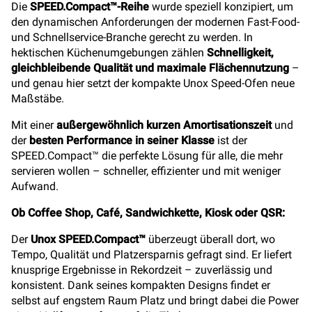
Die
SPEED.Compact™-Reihe
wurde speziell konzipiert, um
den dynamischen Anforderungen der modernen Fast-Food-
und Schnellservice-Branche gerecht zu werden. In
hektischen Küchenumgebungen zählen
Schnelligkeit,
gleichbleibende Qualität und maximale Flächennutzung
–
und genau hier setzt der kompakte Unox Speed-Ofen neue
Maßstäbe.
Mit einer
außergewöhnlich kurzen Amortisationszeit
und
der
besten Performance in seiner Klasse
ist der
SPEED.Compact™ die perfekte Lösung für alle, die mehr
servieren wollen – schneller, effizienter und mit weniger
Aufwand.
Ob Coffee Shop, Café, Sandwichkette, Kiosk oder QSR:
Der
Unox SPEED.Compact™
überzeugt überall dort, wo
Tempo, Qualität und Platzersparnis gefragt sind. Er liefert
knusprige Ergebnisse in Rekordzeit – zuverlässig und
konsistent. Dank seines kompakten Designs findet er
selbst auf engstem Raum Platz und bringt dabei die Power