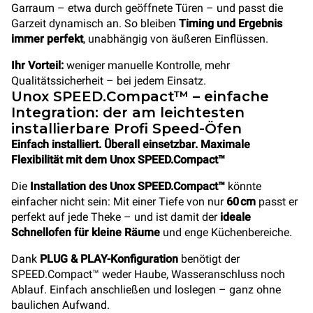
Garraum – etwa durch geöffnete Türen – und passt die
Garzeit dynamisch an. So bleiben
Timing und Ergebnis
immer perfekt
, unabhängig von äußeren Einflüssen.
Ihr Vorteil:
weniger manuelle Kontrolle, mehr
Qualitätssicherheit – bei jedem Einsatz.
Unox SPEED.Compact™ – einfache
Integration: der am leichtesten
installierbare Profi Speed-Öfen
Einfach installiert. Überall einsetzbar. Maximale
Flexibilität mit dem Unox SPEED.Compact™
Die
Installation des Unox SPEED.Compact™
könnte
einfacher nicht sein: Mit einer Tiefe von nur
60 cm
passt er
perfekt auf jede Theke – und ist damit der
ideale
Schnellofen für kleine Räume
und enge Küchenbereiche.
Dank
PLUG & PLAY-Konfiguration
benötigt der
SPEED.Compact™ weder Haube, Wasseranschluss noch
Ablauf. Einfach anschließen und loslegen – ganz ohne
baulichen Aufwand.