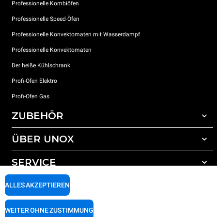
Professionelle Kombiöfen
Professionelle Speed-Öfen
Professionelle Konvektomaten mit Wasserdampf
Professionelle Konvektomaten
Der heiße Kühlschrank
Profi-Ofen Elektro
Profi-Ofen Gas
ZUBEHÖR
ÜBER UNOX
Gesamtes Zubehör
Reinigungsmittel für das Selbstreinigungsprogramm
SERVICE
Unsere Standorte weltweit
Reinigungsmittel für das manuelle Reinigungsprogramm
ALLES AKZEPTIEREN
Wasseraufbereitung mit Kunstharzfiltern
Unox garantie
Wasseraufbereitung durch Umkehrosmose
Händler Suche
WEITER OHNE ZUSTIMMUNG
Service Suche