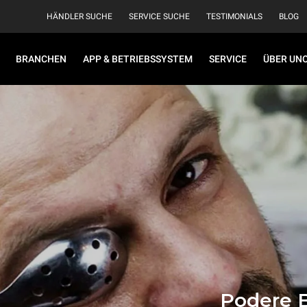
HÄNDLER SUCHE
SERVICE SUCHE
TESTIMONIALS
BLOG
BRANCHEN
APP & BETRIEBSSYSTEM
SERVICE
ÜBER UN
Podere B