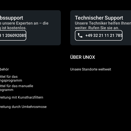
ebssupport
Technischer Support
e unsere Experten an – die
Unsere Techniker helfen Ihne
 ist kostenlos.
weiter. Rufen Sie sie an.
3 1 206092085
+49 32 21 11 21 785
ÜBER UNOX
behör
Unsere Standorte weltweit
tel für das
gungsprogramm
ttel für das manuelle
programm
eitung mit Kunstharzfiltern
reitung durch Umkehrosmose