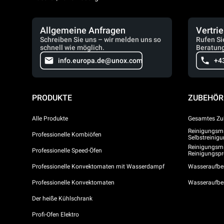
Allgemeine Anfragen
Vertri
Schreiben Sie uns – wir melden uns so
Rufen Si
schnell wie möglich.
Beratung
info.europa.de@unox.com
+4
PRODUKTE
ZUBEHÖR
Alle Produkte
Gesamtes Zu
Reinigungsmit
Professionelle Kombiöfen
Selbstreini
Reinigungsmi
Professionelle Speed-Öfen
Reinigungs
Professionelle Konvektomaten mit Wasserdampf
Wasseraufber
Professionelle Konvektomaten
Wasseraufbe
Der heiße Kühlschrank
Profi-Ofen Elektro