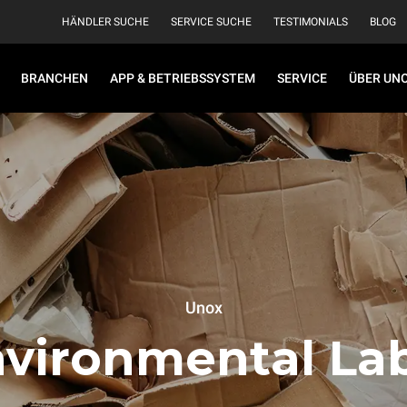
HÄNDLER SUCHE
SERVICE SUCHE
TESTIMONIALS
BLOG
BRANCHEN
APP & BETRIEBSSYSTEM
SERVICE
ÜBER UN
Unox
vironmental La