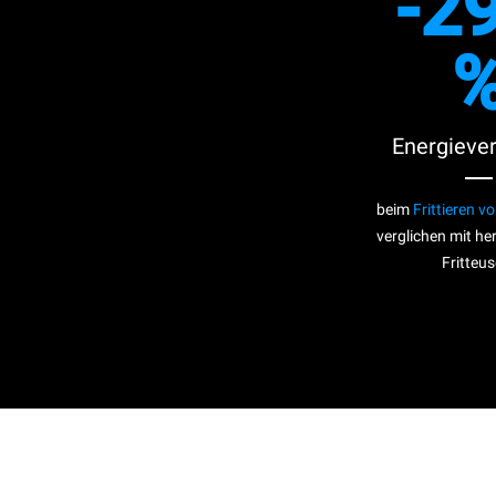
-29
Energieve
beim
Frittieren 
verglichen mit h
Fritteus