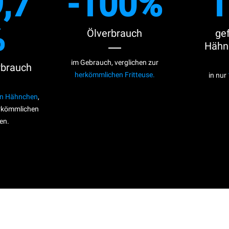
,7
-100%
1
%
Ölverbrauch
ge
Hähn
im Gebrauch, verglichen zur
rbrauch
herkömmlichen Fritteuse.
in nur
von Hähnchen
,
erkömmlichen
en.