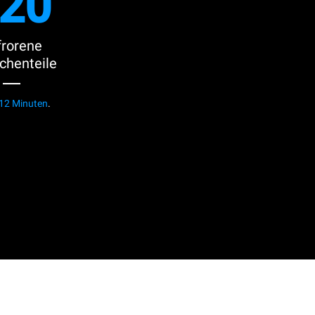
20
frorene
chenteile
12 Minuten
.