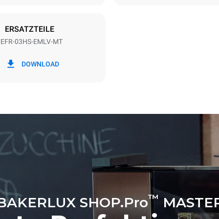
ERSATZTEILE
EFR-03HS-EMLV-MT
 kWh
CO2-Emissionen
DOWNLOAD
g
0 kg CO2/Tag
Die Schätzung umfasst nur die 
Emissionen, die vom Ofen erze
Indirekte Emissionen hängen v
Energiemischung des Netzes ab
angeschlossen ist. Letztere k
eliminiert werden, indem man s
entscheidet, Energie aus erne
Quellen zu kaufen.
™
BAKERLUX SHOP.Pro
MASTE