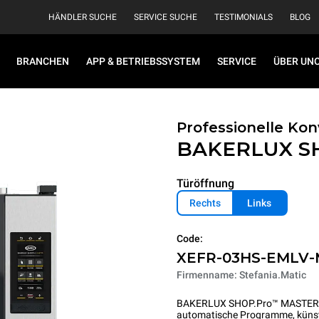
HÄNDLER SUCHE
SERVICE SUCHE
TESTIMONIALS
BLOG
BRANCHEN
APP & BETRIEBSSYSTEM
SERVICE
ÜBER UN
Professionelle K
BAKERLUX S
Türöffnung
Rechts
Links
Code:
XEFR-03HS-EMLV
Firmenname: Stefania.Matic
BAKERLUX SHOP.Pro™ MASTER setz
automatische Programme, künstlic