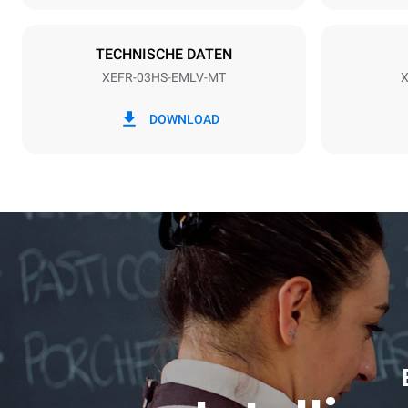
Steckertyp
Schuko | ✓
TECHNISCHE DATEN
XEFR-03HS-EMLV-MT
X
*
Verbrauch in kwh und co2-emissionen
Verbrauch in
DOWNLOAD
3,5 kWh/Ta