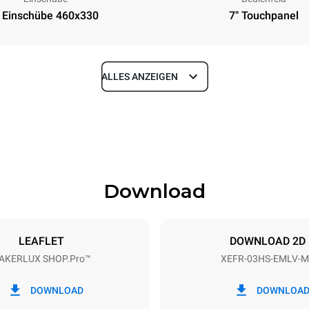
 Einschübe 460x330
7" Touchpanel
ALLES ANZEIGEN
Tiefe
669 mm
Download
eche
Blechgröße
460x330
LEAFLET
DOWNLOAD 2D
AKERLUX SHOP.Pro™
XEFR-03HS-EMLV-M
Elektrische Leistung
~
3 kW
DOWNLOAD
DOWNLOA