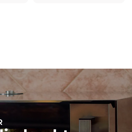
Schätzwert unter der Annahme einer täglichen
Nutzung des Ofens (300 Tage/Jahr):
8 Teilladungen Croissants
direkten
ugt werden.
on der
, an das er
önnen
ich dafür
uerbaren
R