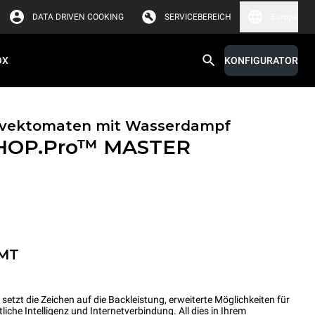
DATA DRIVEN COOKING
SERVICEBEREICH
Europa
OX
KONFIGURATOR
onvektomaten mit Wasserdampf
HOP.Pro™
MASTER
-MT
t die Zeichen auf die Backleistung, erweiterte Möglichkeiten für
he Intelligenz und Internetverbindung. All dies in Ihrem