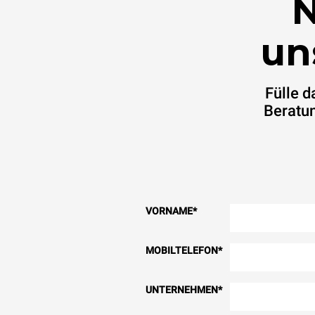
N
un
Fülle 
Beratun
VORNAME
*
MOBILTELEFON
*
UNTERNEHMEN
*