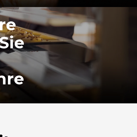
re
Sie
hre