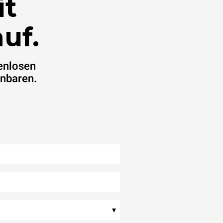
it
uf.
enlosen
inbaren.
▾