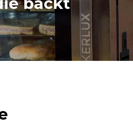
die backt
e