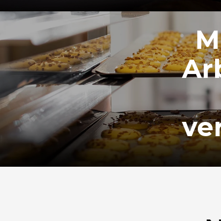
M
Ar
ve