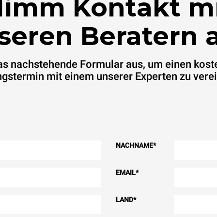
imm Kontakt m
seren Beratern a
das nachstehende Formular aus, um einen kost
gstermin mit einem unserer Experten zu vere
NACHNAME
*
EMAIL
*
LAND
*