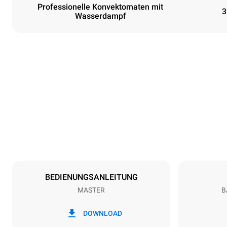
Professionelle Konvektomaten mit
3
Wasserdampf
Maße
Breite
600 mm
Gewicht
36 kg
Spezifikationen der behälter
Anzahl der Bl
3
BEDIENUNGSANLEITUNG
MASTER
B
Art der energie
Spannung
220-240V 1
DOWNLOAD