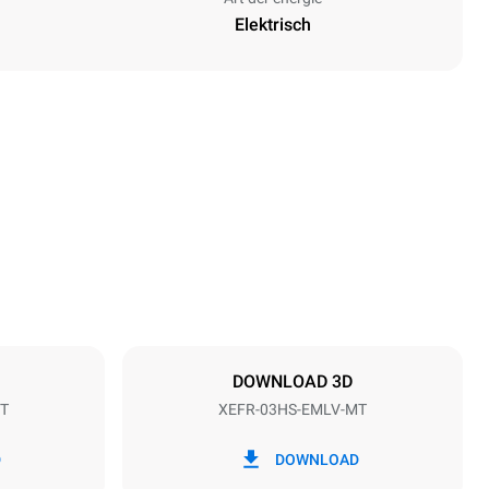
Elektrisch
Höhe
427 mm
Abstand zwischen den Schalen
75 mm
DOWNLOAD 3D
T
XEFR-03HS-EMLV-MT
Frequenz
50 / 60 Hz
D
DOWNLOAD