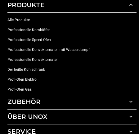
PRODUKTE
Alle Produkte
Professionelle Kombiöfen
Professionelle Speed-Öfen
Professionelle Konvektomaten mit Wasserdampf
Professionelle Konvektomaten
Der heiße Kühlschrank
Profi-Ofen Elektro
Profi-Ofen Gas
ZUBEHÖR
ÜBER UNOX
Gesamtes Zubehör
Reinigungsmittel für das Selbstreinigungsprogramm
SERVICE
Unsere Standorte weltweit
Reinigungsmittel für das manuelle Reinigungsprogramm