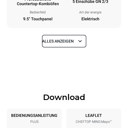
5 Einschübe GN 2/3
Countertop-Kombiöfen
Bedienfeld
Art der energie
9.5" Touchpanel
Elektrisch
ALLES ANZEIGEN
Maße
Breite
Tiefe
535 mm
672 mm
Höhe
Gewicht
649 mm
58 kg
Download
Spezifikationen der behälter
Anzahl der Bleche
Blechgröße
5
GN 2/3
BEDIENUNGSANLEITUNG
LEAFLET
PLUS
CHEFTOP MIND.Maps™
Abstand zwischen den Schalen