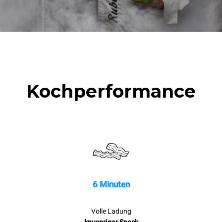
1 volle Ofenladung
Bratkartoffeln
3 volle Ofenladungen mit
Dampf gegart
2 Std. Leerlauf im Ofen bei
180 °C
Kochperformance
6 Minuten
Volle Ladung