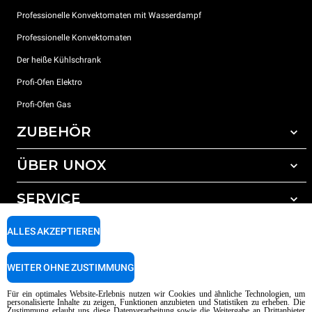
Professionelle Konvektomaten mit Wasserdampf
Professionelle Konvektomaten
Der heiße Kühlschrank
Profi-Ofen Elektro
Profi-Ofen Gas
ZUBEHÖR
ÜBER UNOX
Gesamtes Zubehör
Reinigungsmittel für das Selbstreinigungsprogramm
SERVICE
Unsere Standorte weltweit
Reinigungsmittel für das manuelle Reinigungsprogramm
ALLES AKZEPTIEREN
Wasseraufbereitung mit Kunstharzfiltern
Unox garantie
Wasseraufbereitung durch Umkehrosmose
Händler Suche
WEITER OHNE ZUSTIMMUNG
Service Suche
AI Content Disclaimer
Privacy policy
Cookie policy
Für ein optimales Website-Erlebnis nutzen wir Cookies und ähnliche Technologien, um
personalisierte Inhalte zu zeigen, Funktionen anzubieten und Statistiken zu erheben. Die
Copyright 2026 UNOX SpA Alle Rechte vorbehalten. Reg. Imp. Padova n °
Zustimmung erlaubt uns diese Datenverarbeitung sowie die Weitergabe an Drittanbieter