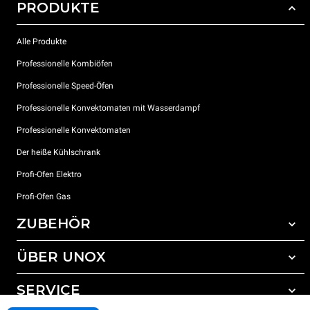
PRODUKTE
Alle Produkte
Professionelle Kombiöfen
Professionelle Speed-Öfen
Professionelle Konvektomaten mit Wasserdampf
Professionelle Konvektomaten
Der heiße Kühlschrank
Profi-Ofen Elektro
Profi-Ofen Gas
ZUBEHÖR
ÜBER UNOX
Gesamtes Zubehör
Reinigungsmittel für das Selbstreinigungsprogramm
SERVICE
Unsere Standorte weltweit
Reinigungsmittel für das manuelle Reinigungsprogramm