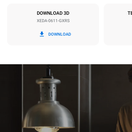
15
DOWNLOAD 3D
T
XEDA-0611-GXRS
*
Verbrauch in kwh und co2-emissionen
Verbrauch in
DOWNLOAD
34,2 kWh/T
Schätzwert u