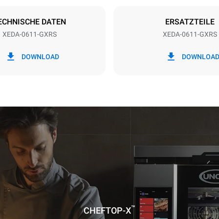
Schuko | ✓
ECHNISCHE DATEN
ERSATZTEILE
XEDA-0611-GXRS
XEDA-0611-GXRS
 kWh
CO2-Emissionen
DOWNLOAD
DOWNLOA
ag
6,2 kg CO2/Tag
Die Schätzung umfasst nur die 
Emissionen, die durch die Ver
Gas entstehen. Die direkten E
aufgrund des Stromverbrauchs
Null angesehen. Die indirekten
Emissionen hängen von der
Energiemischung des Stromanb
diese können auf Null reduzier
indem man sich entscheidet, E
erneuerbaren energien zu bezi
liegen keine Daten zur Berech
indirekten Emissionen im Zu
mit der Gasversorgung vor.
Quellen: Emission Factor, Electr
Maps
Greenhouse Gas Protoco
™
CHEFTOP-X
nter Annahme folgender