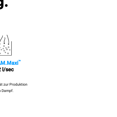
g.
™
M.Maxi
 l/sec
ät zur Produktion
n Dampf.