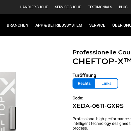
HÄNDLER SUCHE
SERVICE SUCHE
TESTIMONIALS
BLOG
BRANCHEN
APP & BETRIEBSSYSTEM
SERVICE
ÜBER UN
Professionelle Co
CHEFTOP-X
Türöffnung
Rechts
Links
Code:
XEDA-0611-GXRS
Professional high-performance c
intelligent technology designed
process.