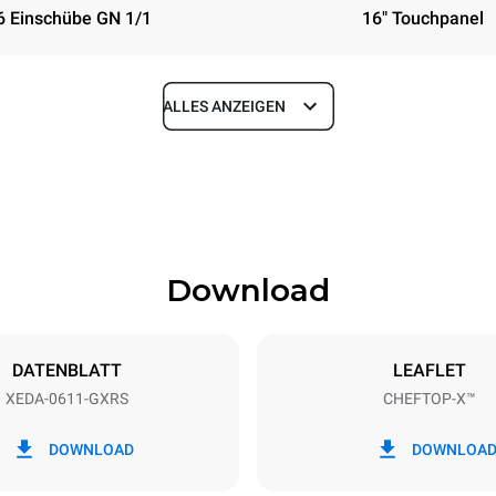
6 Einschübe GN 1/1
16" Touchpanel
ALLES ANZEIGEN
Tiefe
841 mm
Download
eche
Blechgröße
GN 1/1
DATENBLATT
LEAFLET
XEDA-0611-GXRS
CHEFTOP-X™
Elektrische Leistung
~
1,4 kW
DOWNLOAD
DOWNLOA
ung max.
Steckertyp