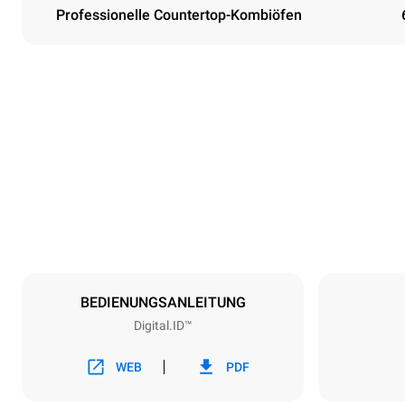
Professionelle Countertop-Kombiöfen
Maße
Breite
750 mm
Gewicht
132 kg
Spezifikationen der behälter
Anzahl der Bl
6
BEDIENUNGSANLEITUNG
Digital.ID™
Art der energie
Spannung
220-240V 1
WEB
PDF
Gasnennleist