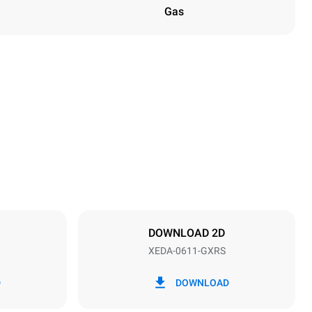
Gas
Höhe
789 mm
Abstand zwischen den Schalen
67 mm
DOWNLOAD 2D
XEDA-0611-GXRS
Frequenz
50 / 60 Hz
D
DOWNLOAD