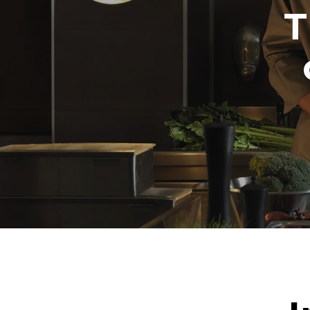
wöchentliche
T
Wochen/Jahr)
1 Langwas
1 Mediumw