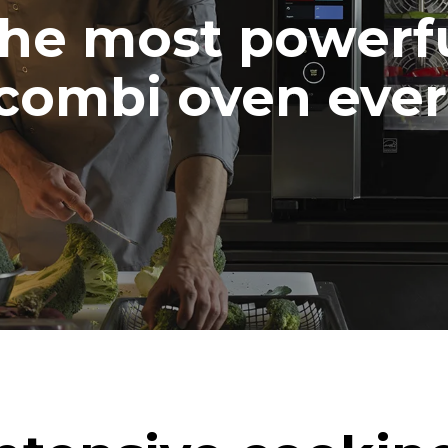
r Reinigungsprogramm-Nutzung (42
he most powerf
:
chprogramm
aschprogramm
combi oven ever