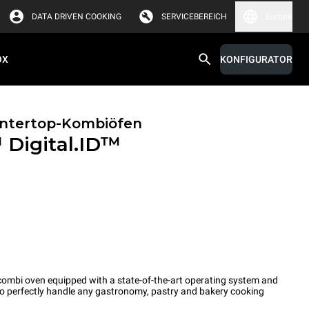
DATA DRIVEN COOKING
SERVICEBEREICH
Europa
OX
KONFIGURATOR
untertop-Kombiöfen
™
Digital.ID™
ombi oven equipped with a state-of-the-art operating system and
 to perfectly handle any gastronomy, pastry and bakery cooking