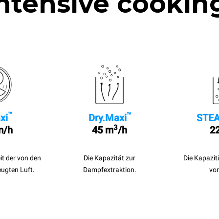
ntensive cookin
™
™
xi
Dry.Maxi
STEA
3
m/h
45 m
/h
22
it der von den
Die Kapazität zur
Die Kapazit
eugten Luft.
Dampfextraktion.
vo