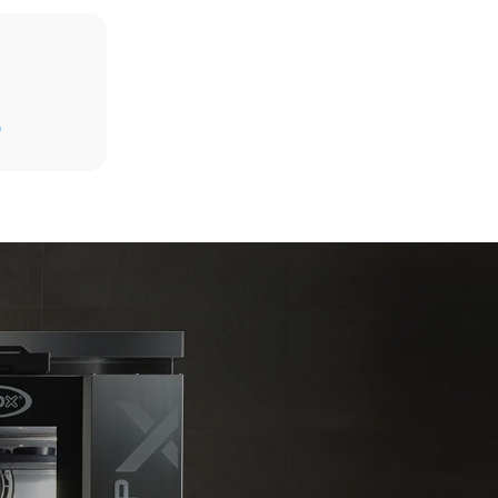
Schätzwert unter der Annahme einer täglichen
Nutzung des Ofens (300 Tage/Jahr):
D
6 kleine Portionen Brathähnchen
(Ofenbeladung: 20%)
direkten
1 volle Ofenladung Bratkartoffeln
brennung von
3 volle Ofenladungen mit Dampf gegart
missionen
2 Std. Leerlauf im Ofen bei 180 °C
 werden als
 elektrischen
ieters ab;
t werden,
nergie aus
ehen. Es
nung der
sammenhang
icity
l