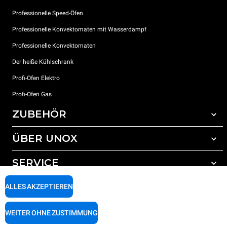
Professionelle Speed-Öfen
Professionelle Konvektomaten mit Wasserdampf
Professionelle Konvektomaten
Der heiße Kühlschrank
Profi-Ofen Elektro
Profi-Ofen Gas
ZUBEHÖR
ÜBER UNOX
Gesamtes Zubehör
Reinigungsmittel für das Selbstreinigungsprogramm
SERVICE
Unsere Standorte weltweit
Reinigungsmittel für das manuelle Reinigungsprogramm
ALLES AKZEPTIEREN
Wasseraufbereitung mit Kunstharzfiltern
Unox garantie
Wasseraufbereitung durch Umkehrosmose
Händler Suche
WEITER OHNE ZUSTIMMUNG
Service Suche