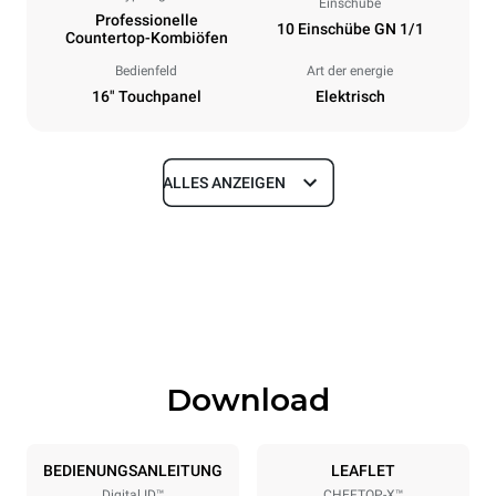
Einschübe
Professionelle
10 Einschübe GN 1/1
Countertop-Kombiöfen
Bedienfeld
Art der energie
16" Touchpanel
Elektrisch
ALLES ANZEIGEN
Maße
Breite
Tiefe
750 mm
841 mm
Höhe
Gewicht
1069 mm
132 kg
Download
Spezifikationen der behälter
Anzahl der Bleche
Blechgröße
10
GN 1/1
BEDIENUNGSANLEITUNG
LEAFLET
Digital.ID™
CHEFTOP-X™