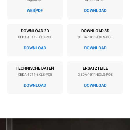
Abstand zwischen den Schalen
67 mm
WEB
PDF
DOWNLOAD
Art der energie
DOWNLOAD 2D
DOWNLOAD 3D
XEDA-1011-EXLS-POE
XEDA-1011-EXLS-POE
Spannung
Elektrische Leistung
380-415V 3N~ / 220-240V
19,6 kW
DOWNLOAD
DOWNLOAD
3~
Frequenz
Steckertyp
50 / 60 Hz
NICHT INBEGRIFFEN
TECHNISCHE DATEN
ERSATZTEILE
XEDA-1011-EXLS-POE
XEDA-1011-EXLS-POE
DOWNLOAD
DOWNLOAD
*
Verbrauch in kwh und co2-emissionen
Verbrauch in kWh
CO2-Emissionen
38,8 kWh/Tag
0 kg CO2/Tag
Die Schätzung umfasst nur
die direkten Emissionen,
die vom Ofen erzeugt
werden. Indirekte
Emissionen hängen von der