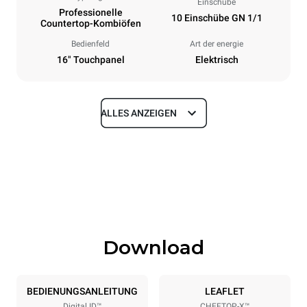
Einschübe
Professionelle
10 Einschübe GN 1/1
Countertop-Kombiöfen
Bedienfeld
Art der energie
16" Touchpanel
Elektrisch
ALLES ANZEIGEN
Maße
Breite
Tiefe
750 mm
841 mm
Höhe
Gewicht
1069 mm
132 kg
Download
Spezifikationen der behälter
Anzahl der Bleche
Blechgröße
10
GN 1/1
BEDIENUNGSANLEITUNG
LEAFLET
Digital.ID™
CHEFTOP-X™