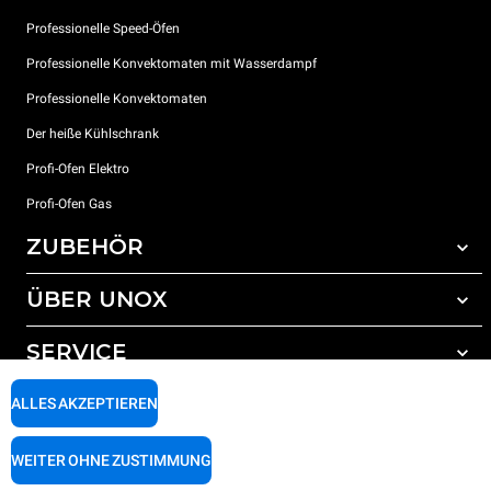
Professionelle Speed-Öfen
Professionelle Konvektomaten mit Wasserdampf
Professionelle Konvektomaten
Der heiße Kühlschrank
Profi-Ofen Elektro
Profi-Ofen Gas
ZUBEHÖR
ÜBER UNOX
Gesamtes Zubehör
Reinigungsmittel für das Selbstreinigungsprogramm
SERVICE
Unsere Standorte weltweit
Reinigungsmittel für das manuelle Reinigungsprogramm
ALLES AKZEPTIEREN
Wasseraufbereitung mit Kunstharzfiltern
Unox garantie
Wasseraufbereitung durch Umkehrosmose
Händler Suche
WEITER OHNE ZUSTIMMUNG
Service Suche