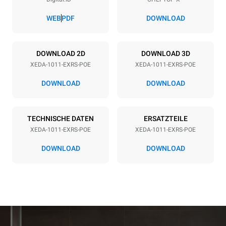
Abstand zwischen den Schalen
67 mm
WEB
PDF
DOWNLOAD
Art der energie
DOWNLOAD 2D
DOWNLOAD 3D
XEDA-1011-EXRS-POE
XEDA-1011-EXRS-POE
Spannung
Elektrische Leistung
380-415V 3N~ / 220-240V
19,6 kW
DOWNLOAD
DOWNLOAD
3~
Frequenz
Steckertyp
50 / 60 Hz
NICHT INBEGRIFFEN
TECHNISCHE DATEN
ERSATZTEILE
XEDA-1011-EXRS-POE
XEDA-1011-EXRS-POE
DOWNLOAD
DOWNLOAD
*
Verbrauch in kwh und co2-emissionen
Verbrauch in kWh
CO2-Emissionen
38,8 kWh/Tag
0 kg CO2/Tag
Die Schätzung umfasst nur
die direkten Emissionen,
die vom Ofen erzeugt
werden. Indirekte
Emissionen hängen von der