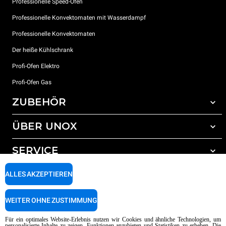
Professionelle Speed-Öfen
Professionelle Konvektomaten mit Wasserdampf
Professionelle Konvektomaten
Der heiße Kühlschrank
Profi-Ofen Elektro
Profi-Ofen Gas
ZUBEHÖR
ÜBER UNOX
Gesamtes Zubehör
Reinigungsmittel für das Selbstreinigungsprogramm
SERVICE
Unsere Standorte weltweit
Reinigungsmittel für das manuelle Reinigungsprogramm
ALLES AKZEPTIEREN
Wasseraufbereitung mit Kunstharzfiltern
Unox garantie
Wasseraufbereitung durch Umkehrosmose
Händler Suche
WEITER OHNE ZUSTIMMUNG
Service Suche
AI Content Disclaimer
Privacy policy
Cookie policy
Für ein optimales Website-Erlebnis nutzen wir Cookies und ähnliche Technologien, um
personalisierte Inhalte zu zeigen, Funktionen anzubieten und Statistiken zu erheben. Die