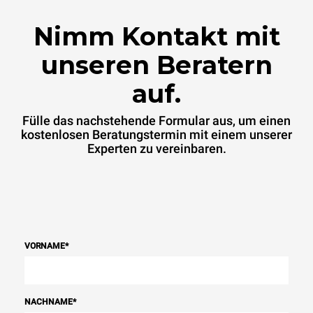
Energiemischung des
Netzes ab, an das er
Nimm Kontakt mit
angeschlossen ist. Letztere
können eliminiert werden,
indem man sich dafür
unseren Beratern
entscheidet, Energie aus
erneuerbaren Quellen zu
auf.
kaufen.
Greenhouse Gas
Protocol
Fülle das nachstehende Formular aus, um einen
kostenlosen Beratungstermin mit einem unserer
Experten zu vereinbaren.
VORNAME
*
NACHNAME
*