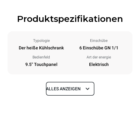
Produktspezifikationen
Typologie
Einschübe
Der heiße Kühlschrank
6 Einschübe GN 1/1
Bedienfeld
Art der energie
9.5" Touchpanel
Elektrisch
ALLES ANZEIGEN
Maße
Breite
Tiefe
750 mm
628 mm
Höhe
Gewicht
647 mm
59 kg