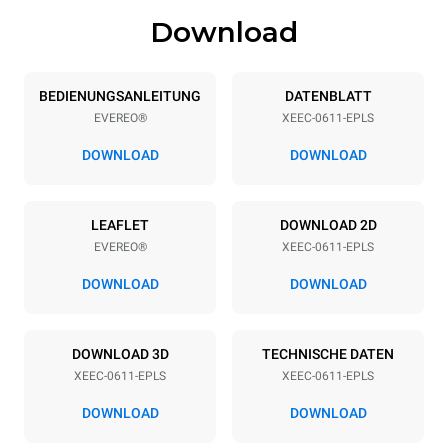
Download
Spezifikationen der behälter
Anzahl der Bleche
Blechgröße
6
GN 1/1
BEDIENUNGSANLEITUNG
DATENBLATT
EVEREO®
XEEC-0611-EPLS
Abstand zwischen den Schalen
67 mm
DOWNLOAD
DOWNLOAD
Art der energie
LEAFLET
DOWNLOAD 2D
EVEREO®
XEEC-0611-EPLS
Spannung
Elektrische Leistung
220-240V 1N~
2,9 kW
DOWNLOAD
DOWNLOAD
Frequenz
Steckertyp
50 / 60 Hz
Type G | H07RN-F
DOWNLOAD 3D
TECHNISCHE DATEN
XEEC-0611-EPLS
XEEC-0611-EPLS
DOWNLOAD
DOWNLOAD