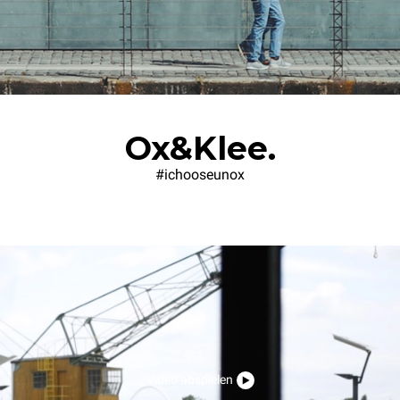
Ox&Klee.
#ichooseunox
Video abspielen