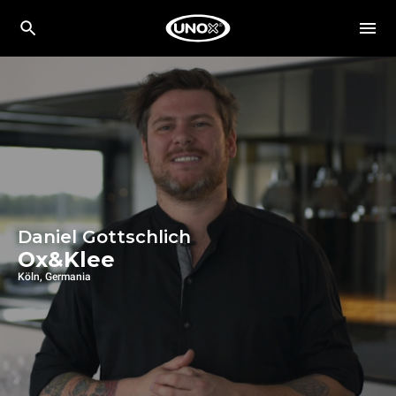
Daniel Gottschlich
Ox&Klee
Köln, Germania