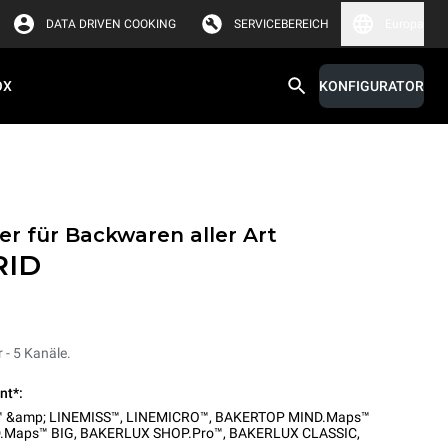
DATA DRIVEN COOKING
SERVICEBEREICH
Europa
OX
KONFIGURATOR
r für Backwaren aller Art
RID
 - 5 Kanäle.
nt*:
 &amp; LINEMISS™
,
LINEMICRO™
,
BAKERTOP MIND.Maps™
.Maps™ BIG
,
BAKERLUX SHOP.Pro™
,
BAKERLUX CLASSIC
,