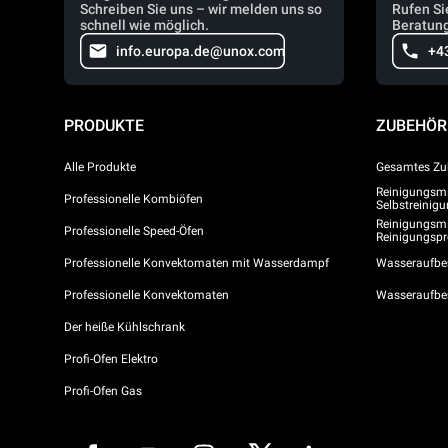
Schreiben Sie uns – wir melden uns so
Rufen Si
schnell wie möglich.
Beratung
info.europa.de@unox.com
+4
PRODUKTE
ZUBEHÖR
Alle Produkte
Gesamtes Zu
Reinigungsmit
Professionelle Kombiöfen
Selbstreini
Reinigungsmi
Professionelle Speed-Öfen
Reinigungs
Professionelle Konvektomaten mit Wasserdampf
Wasseraufber
Professionelle Konvektomaten
Wasseraufbe
Der heiße Kühlschrank
Profi-Ofen Elektro
Profi-Ofen Gas