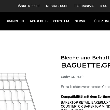
HÄNDLER SUCHE
SERVICE SUCHE
TESTIMONIALS
BLOG
BRANCHEN
APP & BETRIEBSSYSTEM
SERVICE
ÜBER UN
Bleche und Behälte
BAGUETTE.G
Code: GRP410
Extra-leichtes verchromtes Gitter
Kompatibilität mit dem Sortime
BAKERTOP RETAIL
,
BAKERLUX™
COUNTERTOP
,
BAKERTOP MIND