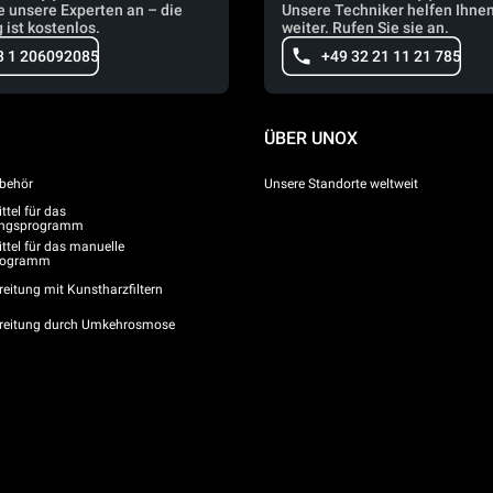
e unsere Experten an – die
Unsere Techniker helfen Ihne
 ist kostenlos.
weiter. Rufen Sie sie an.
3 1 206092085
+49 32 21 11 21 785
ÜBER UNOX
behör
Unsere Standorte weltweit
tel für das
gungsprogramm
ttel für das manuelle
programm
eitung mit Kunstharzfiltern
reitung durch Umkehrosmose