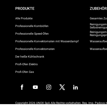
PRODUKTE
ZUBEHÖR
Alle Produkte
Gesamtes Zu
Reinigungsmit
Professionelle Kombiöfen
Selbstreini
Reinigungsmi
Professionelle Speed-Öfen
Reinigungs
Professionelle Konvektomaten mit Wasserdampf
Wasseraufber
Professionelle Konvektomaten
Wasseraufbe
Der heiße Kühlschrank
Profi-Ofen Elektro
Profi-Ofen Gas
Copyright 2026 UNOX SpA Alle Rechte vorbehalten. Reg. Imp. Padova n
04230750285 - REA Padova 372835 - Kap. Soc. 5.000.000 € iv - P.IVA 