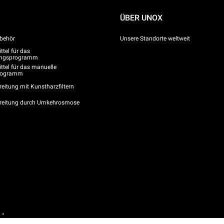
ÜBER UNOX
behör
Unsere Standorte weltweit
tel für das
gungsprogramm
ttel für das manuelle
programm
eitung mit Kunstharzfiltern
reitung durch Umkehrosmose
 °
/ CF