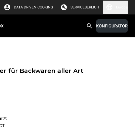
DATA DRIVEN COOKING
SERVICEBEREICH
Europa
OX
KONFIGURATOR
r für Backwaren aller Art
nt*:
CT