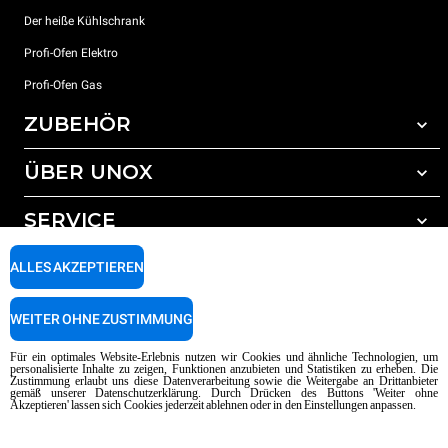
Der heiße Kühlschrank
Profi-Ofen Elektro
Profi-Ofen Gas
ZUBEHÖR
ÜBER UNOX
Gesamtes Zubehör
Reinigungsmittel für das Selbstreinigungsprogramm
SERVICE
Unsere Standorte weltweit
Reinigungsmittel für das manuelle Reinigungsprogramm
ALLES AKZEPTIEREN
Wasseraufbereitung mit Kunstharzfiltern
Unox garantie
Wasseraufbereitung durch Umkehrosmose
Händler Suche
WEITER OHNE ZUSTIMMUNG
Service Suche
AI Content Disclaimer
Privacy policy
Cookie policy
Für ein optimales Website-Erlebnis nutzen wir Cookies und ähnliche Technologien, um
personalisierte Inhalte zu zeigen, Funktionen anzubieten und Statistiken zu erheben. Die
Copyright 2026 UNOX SpA Alle Rechte vorbehalten. Reg. Imp. Padova n °
Zustimmung erlaubt uns diese Datenverarbeitung sowie die Weitergabe an Drittanbieter
gemäß unserer Datenschutzerklärung. Durch Drücken des Buttons 'Weiter ohne
04230750285 - REA Padova 372835 - Kap. Soc. 5.000.000 € iv - P.IVA / CF
Akzeptieren' lassen sich Cookies jederzeit ablehnen oder in den Einstellungen anpassen.
04230750285 - IT WEEE Reg. No. IT08020000000377