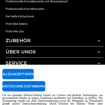
Professionelle Konvektomaten mit Wasserdampf
Professionelle Konvektomaten
Der heiße Kühlschrank
Profi-Ofen Elektro
Profi-Ofen Gas
ZUBEHÖR
ÜBER UNOX
Gesamtes Zubehör
Reinigungsmittel für das Selbstreinigungsprogramm
SERVICE
Unsere Standorte weltweit
Reinigungsmittel für das manuelle Reinigungsprogramm
ALLES AKZEPTIEREN
Wasseraufbereitung mit Kunstharzfiltern
Unox garantie
Wasseraufbereitung durch Umkehrosmose
Händler Suche
WEITER OHNE ZUSTIMMUNG
Service Suche
AI Content Disclaimer
Privacy policy
Cookie policy
Für ein optimales Website-Erlebnis nutzen wir Cookies und ähnliche Technologien, um
personalisierte Inhalte zu zeigen, Funktionen anzubieten und Statistiken zu erheben. Die
Copyright 2026 UNOX SpA Alle Rechte vorbehalten. Reg. Imp. Padova n °
Zustimmung erlaubt uns diese Datenverarbeitung sowie die Weitergabe an Drittanbieter
gemäß unserer Datenschutzerklärung. Durch Drücken des Buttons 'Weiter ohne
04230750285 - REA Padova 372835 - Kap. Soc. 5.000.000 € iv - P.IVA / CF