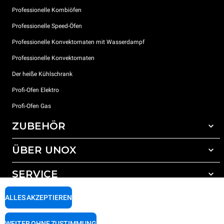
Professionelle Kombiöfen
Professionelle Speed-Öfen
Professionelle Konvektomaten mit Wasserdampf
Professionelle Konvektomaten
Der heiße Kühlschrank
Profi-Ofen Elektro
Profi-Ofen Gas
ZUBEHÖR
ÜBER UNOX
Gesamtes Zubehör
Reinigungsmittel für das Selbstreinigungsprogramm
SERVICE
Unsere Standorte weltweit
Reinigungsmittel für das manuelle Reinigungsprogramm
ALLES AKZEPTIEREN
Wasseraufbereitung mit Kunstharzfiltern
Unox garantie
Wasseraufbereitung durch Umkehrosmose
Händler Suche
WEITER OHNE ZUSTIMMUNG