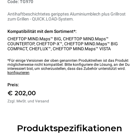
Code: TG970
Antihaftbeschichtetes geripptes Aluminiumblech plus Grillrost
zum Grillen - QUICK.LOAD-System.
Kompatibilität mit dem Sortiment*:
CHEFTOP MIND.Maps™ BIG
,
CHEFTOP MIND.Maps™
COUNTERTOP
,
CHEFTOP-X™
,
CHEFTOP MIND.Maps™ BIG
COMPACT
,
CHEFLUX™
,
CHEFTOP MIND.Maps™ VISTA
*Für einige Versionen der oben genannten Produktreihen ist das Produkt
möglicherweise nicht kompatibel. Bitte konfiguriere die Lösung, an der Du
interessiert bist, um sicherzustellen, dass das Zubehör unterstützt wird.
konfigurieren
Preis:
€ 202,00
Zzgl. MwSt. und Versand
Produktspezifikationen