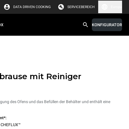
DATA DRIVEN COOKING
SERVICEBEREICH
Europa
OX
KONFIGURATOR
brause mit Reiniger
igung des Ofens und das Befüllen der Behälter und enthält eine
nt*:
,
CHEFLUX™