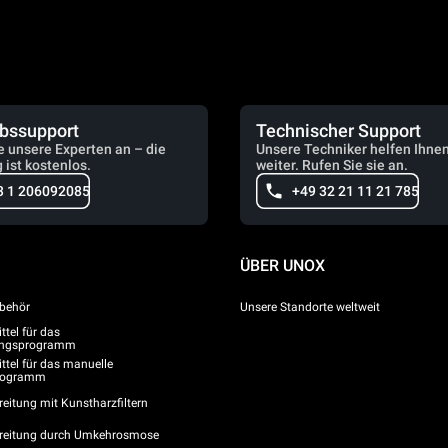
ebssupport
Technischer Support
e unsere Experten an – die
Unsere Techniker helfen Ihne
 ist kostenlos.
weiter. Rufen Sie sie an.
3 1 206092085
+49 32 21 11 21 785
ÜBER UNOX
behör
Unsere Standorte weltweit
tel für das
gungsprogramm
ttel für das manuelle
programm
eitung mit Kunstharzfiltern
reitung durch Umkehrosmose