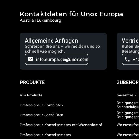
Kontaktdaten für Unox Europa
Austria | Luxembourg
Allgemeine Anfragen
Vertri
Schreiben Sie uns – wir melden uns so
Rufen Si
schnell wie möglich.
Beratung
info.europa.de@unox.com
+4
PRODUKTE
ZUBEHÖR
Alle Produkte
Gesamtes Zu
Reinigungsmit
Professionelle Kombiöfen
Selbstreini
Reinigungsmi
Professionelle Speed-Öfen
Reinigungs
Professionelle Konvektomaten mit Wasserdampf
Wasseraufber
Professionelle Konvektomaten
Wasseraufbe