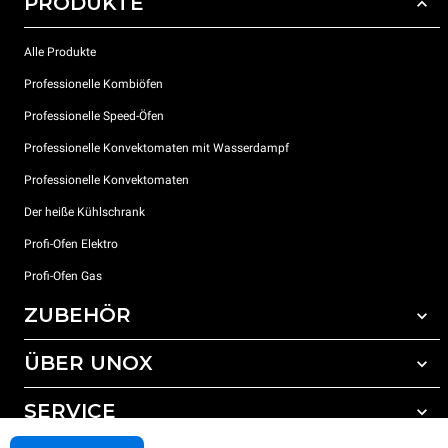
PRODUKTE
Alle Produkte
Professionelle Kombiöfen
Professionelle Speed-Öfen
Professionelle Konvektomaten mit Wasserdampf
Professionelle Konvektomaten
Der heiße Kühlschrank
Profi-Ofen Elektro
Profi-Ofen Gas
ZUBEHÖR
ÜBER UNOX
Gesamtes Zubehör
Reinigungsmittel für das Selbstreinigungsprogramm
SERVICE
Unsere Standorte weltweit
Reinigungsmittel für das manuelle Reinigungsprogramm