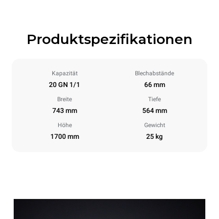
Produktspezifikationen
Kapazität
Blechabstände
20 GN 1/1
66 mm
Breite
Tiefe
743 mm
564 mm
Höhe
Gewicht
1700 mm
25 kg