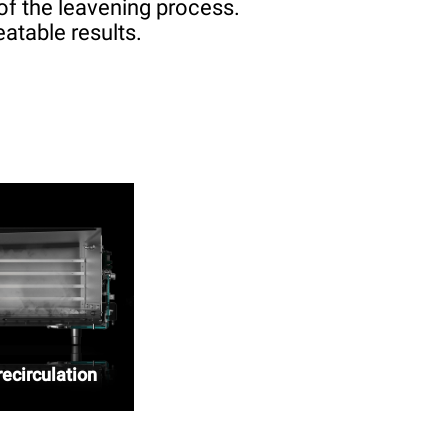
of the leavening process.
atable results.
ecirculation