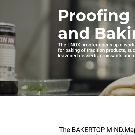
Proofing
and Baki
The UNOX proofer opens up a world 
for baking of tradition products, su
leavened desserts, croissants and
The BAKERTOP MIND.Ma