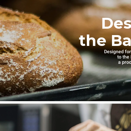
Des
the Ba
Designed for
to th
a proo