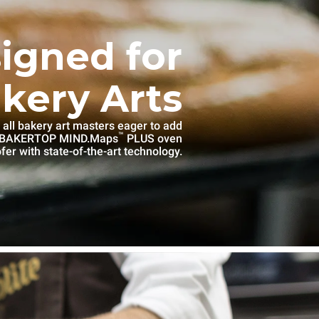
igned for
kery Arts
 all bakery art masters eager to add
™
e BAKERTOP MIND.Maps
PLUS oven
fer with state-of-the-art technology.