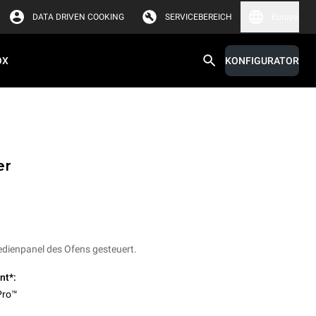
DATA DRIVEN COOKING
SERVICEBEREICH
Europa
OX
KONFIGURATOR
er
edienpanel des Ofens gesteuert.
nt*:
Pro™