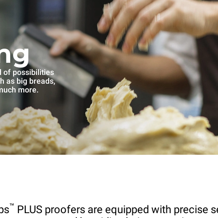
ng
of possibilities
ch as big breads,
 much more.
™
ps
PLUS proofers are equipped with precise s