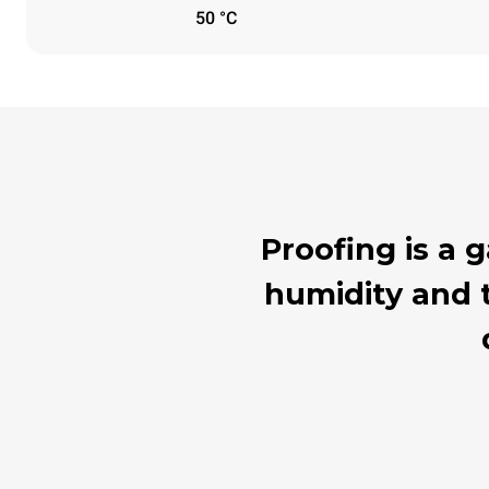
50 °C
Proofing is a
humidity and t