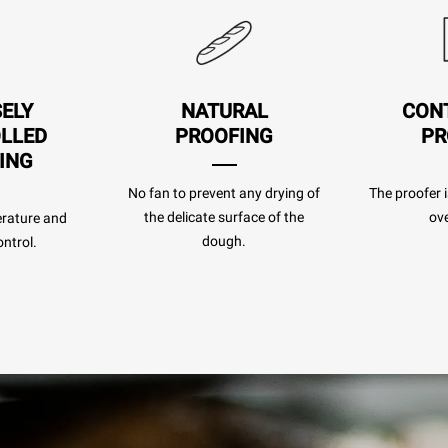
SELY
NATURAL
CON
LLED
PROOFING
PR
ING
No fan to prevent any drying of
The proofer i
the delicate surface of the
ove
rature and
dough.
ntrol.