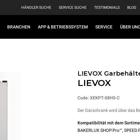
HÄNDLER SUCHE
SERVICE SUCHE
TESTIMONIALS
BLOG
BRANCHEN
APP & BETRIEBSSYSTEM
SERVICE
ÜBER UN
LIEVOX Garbehält
LIEVOX
Code: XEKPT-08HS-C
Der Gärschrank wird über das B
Kompatibilität mit dem Sortime
BAKERLUX SHOP.Pro™
,
SPEED.