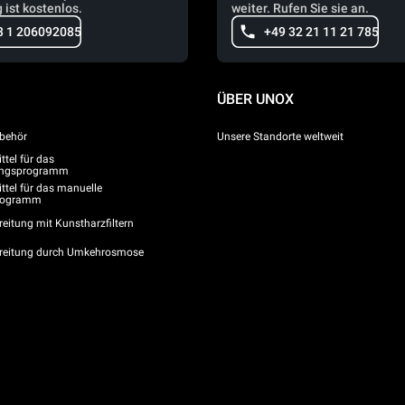
 ist kostenlos.
weiter. Rufen Sie sie an.
3 1 206092085
+49 32 21 11 21 785
ÜBER UNOX
behör
Unsere Standorte weltweit
tel für das
gungsprogramm
ttel für das manuelle
programm
eitung mit Kunstharzfiltern
reitung durch Umkehrosmose