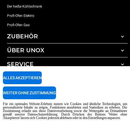
Der heiße Kühlschrank
Profi-Ofen Elektro
Profi-Ofen Gas
ZUBEHÖR
ÜBER UNOX
Gesamtes Zubehör
Reinigungsmittel für das Selbstreinigungsprogramm
SERVICE
Unsere Standorte weltweit
Reinigungsmittel für das manuelle Reinigungsprogramm
ALLES AKZEPTIEREN
Wasseraufbereitung mit Kunstharzfiltern
Unox garantie
Wasseraufbereitung durch Umkehrosmose
Händler Suche
WEITER OHNE ZUSTIMMUNG
Service Suche
AI Content Disclaimer
Privacy policy
Cookie policy
Für ein optimales Website-Erlebnis nutzen wir Cookies und ähnliche Technologien, um
personalisierte Inhalte zu zeigen, Funktionen anzubieten und Statistiken zu erheben. Die
Copyright 2026 UNOX SpA Alle Rechte vorbehalten. Reg. Imp. Padova n °
Zustimmung erlaubt uns diese Datenverarbeitung sowie die Weitergabe an Drittanbieter
gemäß unserer Datenschutzerklärung. Durch Drücken des Buttons 'Weiter ohne
04230750285 - REA Padova 372835 - Kap. Soc. 5.000.000 € iv - P.IVA / CF
Akzeptieren' lassen sich Cookies jederzeit ablehnen oder in den Einstellungen anpassen.
04230750285 - IT WEEE Reg. No. IT08020000000377