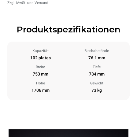
Zzgl. MwSt. und Versand
Produktspezifikationen
Kapazität
Blechabstände
102 plates
76.1 mm
Breite
Tiefe
753 mm
784 mm
Höhe
Gewicht
1706 mm
73 kg