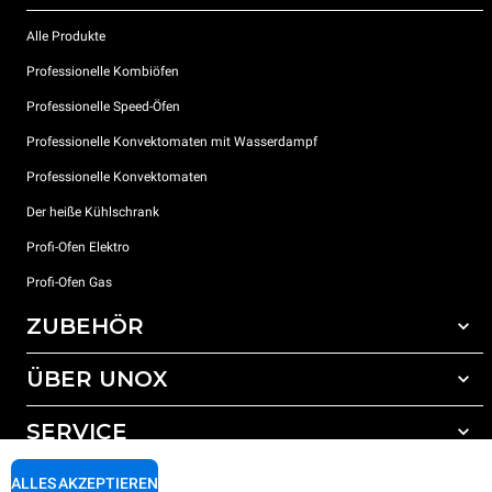
Alle Produkte
Professionelle Kombiöfen
Professionelle Speed-Öfen
Professionelle Konvektomaten mit Wasserdampf
Professionelle Konvektomaten
Der heiße Kühlschrank
Profi-Ofen Elektro
Profi-Ofen Gas
ZUBEHÖR
ÜBER UNOX
Gesamtes Zubehör
Reinigungsmittel für das Selbstreinigungsprogramm
SERVICE
Unsere Standorte weltweit
Reinigungsmittel für das manuelle Reinigungsprogramm
ALLES AKZEPTIEREN
Wasseraufbereitung mit Kunstharzfiltern
Unox garantie