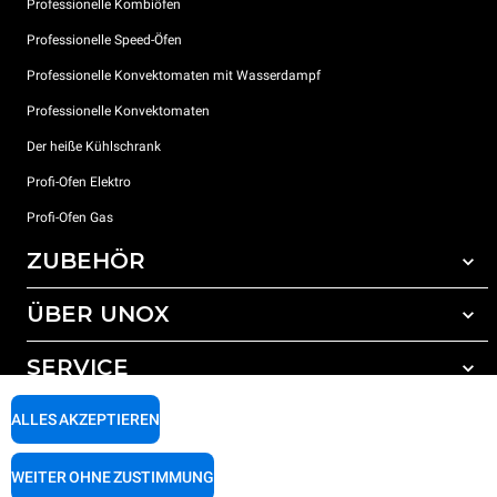
Professionelle Kombiöfen
Professionelle Speed-Öfen
Professionelle Konvektomaten mit Wasserdampf
Professionelle Konvektomaten
Der heiße Kühlschrank
Profi-Ofen Elektro
Profi-Ofen Gas
ZUBEHÖR
ÜBER UNOX
Gesamtes Zubehör
Reinigungsmittel für das Selbstreinigungsprogramm
SERVICE
Unsere Standorte weltweit
Reinigungsmittel für das manuelle Reinigungsprogramm
ALLES AKZEPTIEREN
Wasseraufbereitung mit Kunstharzfiltern
Unox garantie
Wasseraufbereitung durch Umkehrosmose
Händler Suche
WEITER OHNE ZUSTIMMUNG
Service Suche