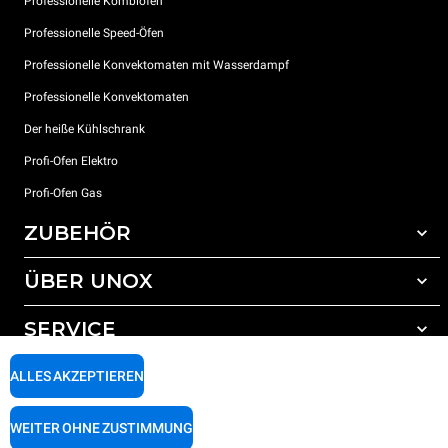
Professionelle Kombiöfen
Professionelle Speed-Öfen
Professionelle Konvektomaten mit Wasserdampf
Professionelle Konvektomaten
Der heiße Kühlschrank
Profi-Ofen Elektro
Profi-Ofen Gas
ZUBEHÖR
ÜBER UNOX
Gesamtes Zubehör
Reinigungsmittel für das Selbstreinigungsprogramm
SERVICE
Unsere Standorte weltweit
Reinigungsmittel für das manuelle Reinigungsprogramm
ALLES AKZEPTIEREN
Wasseraufbereitung mit Kunstharzfiltern
Unox garantie
Wasseraufbereitung durch Umkehrosmose
Händler Suche
WEITER OHNE ZUSTIMMUNG
Service Suche