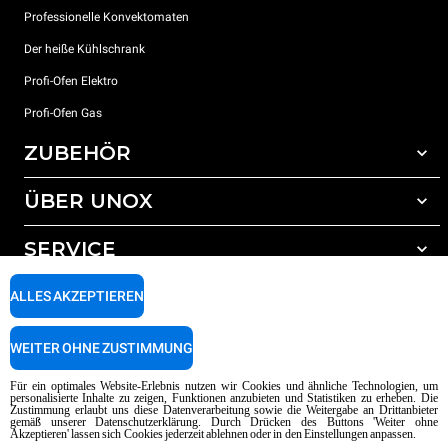
Professionelle Konvektomaten
Der heiße Kühlschrank
Profi-Ofen Elektro
Profi-Ofen Gas
ZUBEHÖR
ÜBER UNOX
Gesamtes Zubehör
Reinigungsmittel für das Selbstreinigungsprogramm
SERVICE
Unsere Standorte weltweit
Reinigungsmittel für das manuelle Reinigungsprogramm
ALLES AKZEPTIEREN
Wasseraufbereitung mit Kunstharzfiltern
Unox garantie
Wasseraufbereitung durch Umkehrosmose
Händler Suche
WEITER OHNE ZUSTIMMUNG
Service Suche
AI Content Disclaimer
Privacy policy
Cookie policy
Für ein optimales Website-Erlebnis nutzen wir Cookies und ähnliche Technologien, um
personalisierte Inhalte zu zeigen, Funktionen anzubieten und Statistiken zu erheben. Die
Copyright 2026 UNOX SpA Alle Rechte vorbehalten. Reg. Imp. Padova n °
Zustimmung erlaubt uns diese Datenverarbeitung sowie die Weitergabe an Drittanbieter
04230750285 - REA Padova 372835 - Kap. Soc. 5.000.000 € iv - P.IVA / CF
gemäß unserer Datenschutzerklärung. Durch Drücken des Buttons 'Weiter ohne
Akzeptieren' lassen sich Cookies jederzeit ablehnen oder in den Einstellungen anpassen.
04230750285 - IT WEEE Reg. No. IT08020000000377