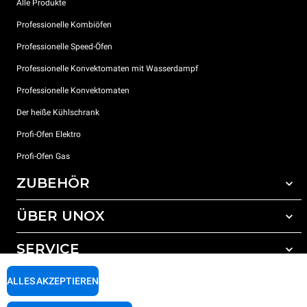
Alle Produkte
Professionelle Kombiöfen
Professionelle Speed-Öfen
Professionelle Konvektomaten mit Wasserdampf
Professionelle Konvektomaten
Der heiße Kühlschrank
Profi-Ofen Elektro
Profi-Ofen Gas
ZUBEHÖR
ÜBER UNOX
Gesamtes Zubehör
Reinigungsmittel für das Selbstreinigungsprogramm
SERVICE
Unsere Standorte weltweit
Reinigungsmittel für das manuelle Reinigungsprogramm
ALLES AKZEPTIEREN
Wasseraufbereitung mit Kunstharzfiltern
Unox garantie
Wasseraufbereitung durch Umkehrosmose
Händler Suche