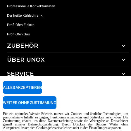
Professionelle Konvektomaten
Der heiße Kühlschrank
Profi-Ofen Elektro
Profi-Ofen Gas
ZUBEHÖR
ÜBER UNOX
Gesamtes Zubehör
Reinigungsmittel für das Selbstreinigungsprogramm
SERVICE
Unsere Standorte weltweit
Reinigungsmittel für das manuelle Reinigungsprogramm
ALLES AKZEPTIEREN
Wasseraufbereitung mit Kunstharzfiltern
Unox garantie
Wasseraufbereitung durch Umkehrosmose
Händler Suche
WEITER OHNE ZUSTIMMUNG
Service Suche
AI Content Disclaimer
Privacy policy
Cookie policy
Für ein optimales Website-Erlebnis nutzen wir Cookies und ähnliche Technologien, um
personalisierte Inhalte zu zeigen, Funktionen anzubieten und Statistiken zu erheben. Die
Copyright 2026 UNOX SpA Alle Rechte vorbehalten. Reg. Imp. Padova n °
Zustimmung erlaubt uns diese Datenverarbeitung sowie die Weitergabe an Drittanbieter
gemäß unserer Datenschutzerklärung. Durch Drücken des Buttons 'Weiter ohne
04230750285 - REA Padova 372835 - Kap. Soc. 5.000.000 € iv - P.IVA / CF
Akzeptieren' lassen sich Cookies jederzeit ablehnen oder in den Einstellungen anpassen.
04230750285 - IT WEEE Reg. No. IT08020000000377