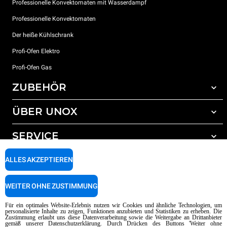
Professionelle Konvektomaten mit Wasserdampf
Professionelle Konvektomaten
Der heiße Kühlschrank
Profi-Ofen Elektro
Profi-Ofen Gas
ZUBEHÖR
ÜBER UNOX
Gesamtes Zubehör
Reinigungsmittel für das Selbstreinigungsprogramm
SERVICE
Unsere Standorte weltweit
Reinigungsmittel für das manuelle Reinigungsprogramm
ALLES AKZEPTIEREN
Wasseraufbereitung mit Kunstharzfiltern
Unox garantie
Wasseraufbereitung durch Umkehrosmose
Händler Suche
WEITER OHNE ZUSTIMMUNG
Service Suche
AI Content Disclaimer
Privacy policy
Cookie policy
Für ein optimales Website-Erlebnis nutzen wir Cookies und ähnliche Technologien, um
personalisierte Inhalte zu zeigen, Funktionen anzubieten und Statistiken zu erheben. Die
Copyright 2026 UNOX SpA Alle Rechte vorbehalten. Reg. Imp. Padova n °
Zustimmung erlaubt uns diese Datenverarbeitung sowie die Weitergabe an Drittanbieter
gemäß unserer Datenschutzerklärung. Durch Drücken des Buttons 'Weiter ohne
04230750285 - REA Padova 372835 - Kap. Soc. 5.000.000 € iv - P.IVA / CF