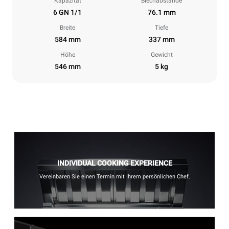
Kapazität
Blechabstände
6 GN 1/1
76.1 mm
Breite
Tiefe
584 mm
337 mm
Höhe
Gewicht
546 mm
5 kg
INDIVIDUAL COOKING EXPERIENCE
Vereinbaren Sie einen Termin mit Ihrem persönlichen Chef.