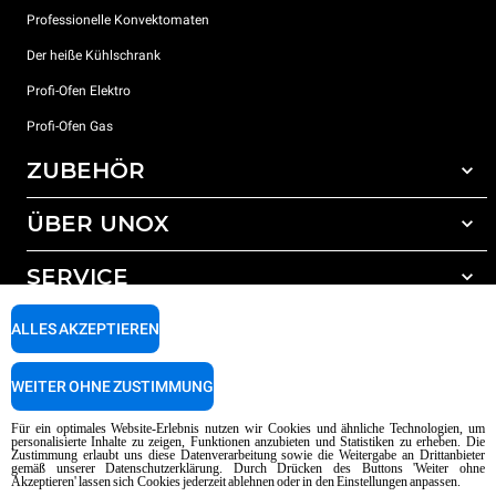
Professionelle Konvektomaten
Der heiße Kühlschrank
Profi-Ofen Elektro
Profi-Ofen Gas
ZUBEHÖR
ÜBER UNOX
Gesamtes Zubehör
Reinigungsmittel für das Selbstreinigungsprogramm
SERVICE
Unsere Standorte weltweit
Reinigungsmittel für das manuelle Reinigungsprogramm
ALLES AKZEPTIEREN
Wasseraufbereitung mit Kunstharzfiltern
Unox garantie
Wasseraufbereitung durch Umkehrosmose
Händler Suche
WEITER OHNE ZUSTIMMUNG
Service Suche
AI Content Disclaimer
Privacy policy
Cookie policy
Für ein optimales Website-Erlebnis nutzen wir Cookies und ähnliche Technologien, um
personalisierte Inhalte zu zeigen, Funktionen anzubieten und Statistiken zu erheben. Die
Copyright 2026 UNOX SpA Alle Rechte vorbehalten. Reg. Imp. Padova n °
Zustimmung erlaubt uns diese Datenverarbeitung sowie die Weitergabe an Drittanbieter
04230750285 - REA Padova 372835 - Kap. Soc. 5.000.000 € iv - P.IVA / CF
gemäß unserer Datenschutzerklärung. Durch Drücken des Buttons 'Weiter ohne
Akzeptieren' lassen sich Cookies jederzeit ablehnen oder in den Einstellungen anpassen.
04230750285 - IT WEEE Reg. No. IT08020000000377