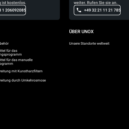
 ist kostenlos.
weiter. Rufen Sie sie an.
3 1 206092085
+49 32 21 11 21 785
ÜBER UNOX
behör
Unsere Standorte weltweit
tel für das
gungsprogramm
ttel für das manuelle
programm
eitung mit Kunstharzfiltern
reitung durch Umkehrosmose