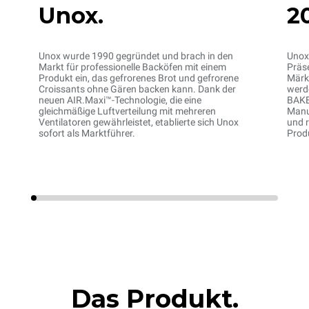
Unox.
2
Unox wurde 1990 gegründet und brach in den
Unox 
Markt für professionelle Backöfen mit einem
Präse
Produkt ein, das gefrorenes Brot und gefrorene
Märk
Croissants ohne Gären backen kann. Dank der
werd
neuen AIR.Maxi™-Technologie, die eine
BAKE
gleichmäßige Luftverteilung mit mehreren
Manuf
Ventilatoren gewährleistet, etablierte sich Unox
und r
sofort als Marktführer.
Prod
Das Produkt.