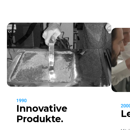
1990
Innovative
200
L
Produkte.