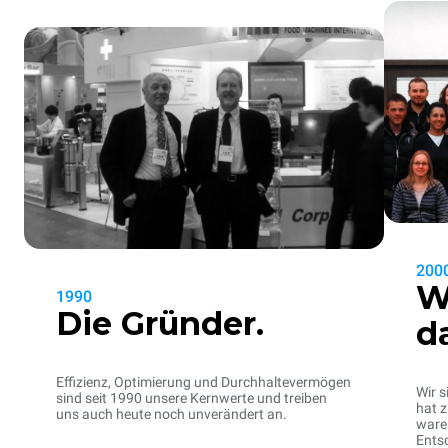
200
W
1990
Die Gründer.
d
Effizienz, Optimierung und Durchhaltevermögen
Wir s
sind seit 1990 unsere Kernwerte und treiben
hat z
uns auch heute noch unverändert an.
waren
Entsc