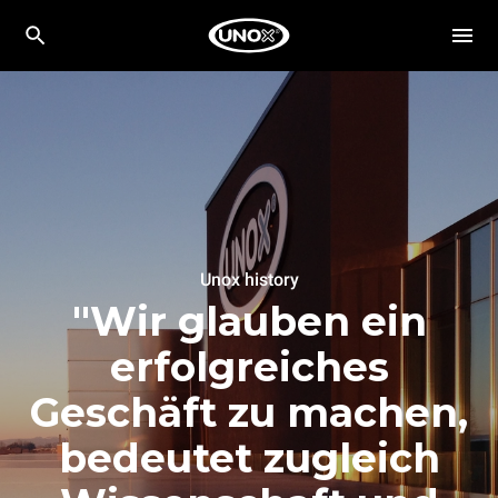
Unox history
"Wir glauben ein
erfolgreiches
Geschäft zu machen,
bedeutet zugleich