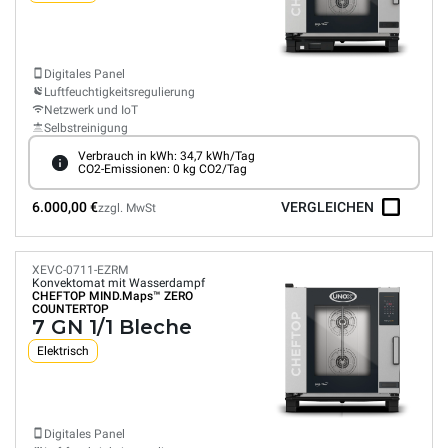
Digitales Panel
Luftfeuchtigkeitsregulierung
Netzwerk und IoT
Selbstreinigung
Verbrauch in kWh: 34,7 kWh/Tag
CO2-Emissionen: 0 kg CO2/Tag
6.000,00 €
VERGLEICHEN
zzgl. MwSt
XEVC-0711-EZRM
Konvektomat mit Wasserdampf
CHEFTOP MIND.Maps™
ZERO
COUNTERTOP
7 GN 1/1 Bleche
Elektrisch
Digitales Panel