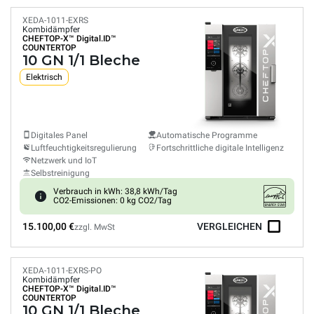
XEDA-1011-EXRS
Kombidämpfer
CHEFTOP-X™
Digital.ID™
COUNTERTOP
10 GN 1/1 Bleche
Elektrisch
Digitales Panel
Automatische Programme
Luftfeuchtigkeitsregulierung
Fortschrittliche digitale Intelligenz
Netzwerk und IoT
Selbstreinigung
Verbrauch in kWh: 38,8 kWh/Tag
CO2-Emissionen: 0 kg CO2/Tag
15.100,00 €
VERGLEICHEN
zzgl. MwSt
XEDA-1011-EXRS-PO
Kombidämpfer
CHEFTOP-X™
Digital.ID™
COUNTERTOP
10 GN 1/1 Bleche