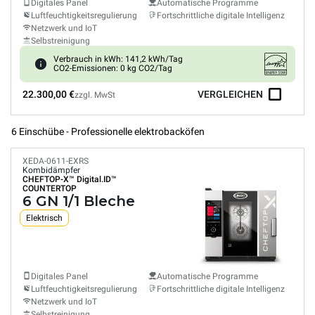
Digitales Panel
Automatische Programme
Luftfeuchtigkeitsregulierung
Fortschrittliche digitale Intelligenz
Netzwerk und IoT
Selbstreinigung
Verbrauch in kWh: 141,2 kWh/Tag
CO2-Emissionen: 0 kg CO2/Tag
22.300,00 €
VERGLEICHEN
zzgl. MwSt
6 Einschübe - Professionelle elektrobacköfen
XEDA-0611-EXRS
Kombidämpfer
CHEFTOP-X™
Digital.ID™
COUNTERTOP
6 GN 1/1 Bleche
Elektrisch
Digitales Panel
Automatische Programme
Luftfeuchtigkeitsregulierung
Fortschrittliche digitale Intelligenz
Netzwerk und IoT
Selbstreinigung