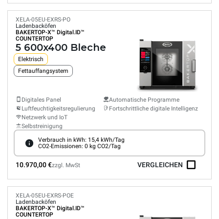
XELA-05EU-EXRS-PO
Ladenbacköfen
BAKERTOP-X™
Digital.ID™
COUNTERTOP
5 600x400 Bleche
Elektrisch
Fettauffangsystem
Digitales Panel
Automatische Programme
Luftfeuchtigkeitsregulierung
Fortschrittliche digitale Intelligenz
Netzwerk und IoT
Selbstreinigung
Verbrauch in kWh: 15,4 kWh/Tag
CO2-Emissionen: 0 kg CO2/Tag
10.970,00 €
VERGLEICHEN
zzgl. MwSt
XELA-05EU-EXRS-POE
Ladenbacköfen
BAKERTOP-X™
Digital.ID™
COUNTERTOP