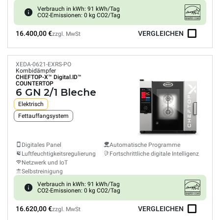
Verbrauch in kWh: 91 kWh/Tag
CO2-Emissionen: 0 kg CO2/Tag
16.400,00 €
VERGLEICHEN
zzgl. MwSt
XEDA-0621-EXRS-PO
Kombidämpfer
CHEFTOP-X™
Digital.ID™
COUNTERTOP
6 GN 2/1 Bleche
Elektrisch
Fettauffangsystem
Digitales Panel
Automatische Programme
Luftfeuchtigkeitsregulierung
Fortschrittliche digitale Intelligenz
Netzwerk und IoT
Selbstreinigung
Verbrauch in kWh: 91 kWh/Tag
CO2-Emissionen: 0 kg CO2/Tag
16.620,00 €
VERGLEICHEN
zzgl. MwSt