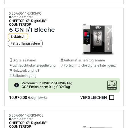
XEDA-0611-EXRS-PO
Kombidämpfer
CHEFTOP-X™
Digital.ID™
COUNTERTOP
6 GN 1/1 Bleche
Elektrisch
Fettauffangsystem
Digitales Panel
Automatische Programme
Luftfeuchtigkeitsregulierung
Fortschrittliche digitale Intelligenz
Netzwerk und IoT
Selbstreinigung
Verbrauch in kWh: 27,4 kWh/Tag
CO2-Emissionen: 0 kg CO2/Tag
10.970,00 €
VERGLEICHEN
zzgl. MwSt
XEDA-0611-EXRS-POE
Kombidämpfer
CHEFTOP-X™
Digital.ID™
COUNTERTOP