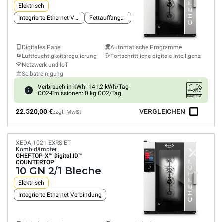
Elektrisch
Integrierte Ethernet-Verbindung
Fettauffangsystem
Digitales Panel
Automatische Programme
Luftfeuchtigkeitsregulierung
Fortschrittliche digitale Intelligenz
Netzwerk und IoT
Selbstreinigung
Verbrauch in kWh: 141,2 kWh/Tag
CO2-Emissionen: 0 kg CO2/Tag
22.520,00 €
VERGLEICHEN
zzgl. MwSt
XEDA-1021-EXRS-ET
Kombidämpfer
CHEFTOP-X™
Digital.ID™
COUNTERTOP
10 GN 2/1 Bleche
Elektrisch
Integrierte Ethernet-Verbindung