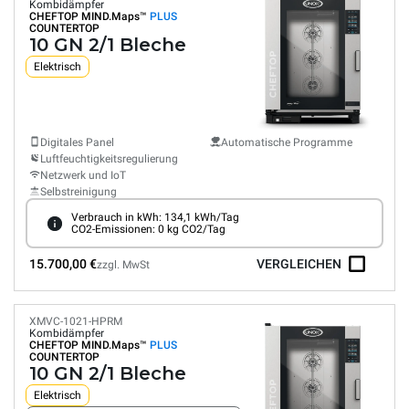
Kombidämpfer
CHEFTOP MIND.Maps™
PLUS
COUNTERTOP
10 GN 2/1 Bleche
Elektrisch
Digitales Panel
Automatische Programme
Luftfeuchtigkeitsregulierung
Netzwerk und IoT
Selbstreinigung
Verbrauch in kWh: 134,1 kWh/Tag
CO2-Emissionen: 0 kg CO2/Tag
15.700,00 €
VERGLEICHEN
zzgl. MwSt
XMVC-1021-HPRM
Kombidämpfer
CHEFTOP MIND.Maps™
PLUS
COUNTERTOP
10 GN 2/1 Bleche
Elektrisch