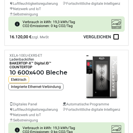
Luftfeuchtigkeitsregulierung
Fortschrittliche digitale Intelligenz
Netzwerk und IoT
Selbstreinigung
Verbrauch in kWh: 19,3 kWh/Tag
CO2-Emissionen: 0 kg CO2/Tag
16.120,00 €
VERGLEICHEN
zzgl. MwSt
XELA-10EU-EXRS-ET
Ladenbacköfen
BAKERTOP-X™
Digital.ID™
COUNTERTOP
10 600x400 Bleche
Elektrisch
Integrierte Ethernet-Verbindung
Digitales Panel
Automatische Programme
Luftfeuchtigkeitsregulierung
Fortschrittliche digitale Intelligenz
Netzwerk und IoT
Selbstreinigung
Verbrauch in kWh: 19,3 kWh/Tag
CO2-Emissionen: 0 kg CO2/Tag