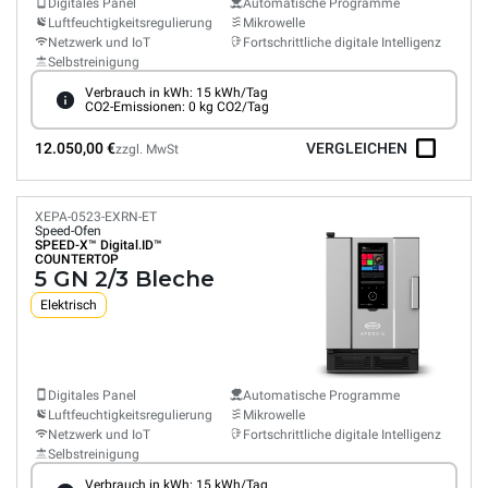
Digitales Panel
Automatische Programme
Luftfeuchtigkeitsregulierung
Mikrowelle
Netzwerk und IoT
Fortschrittliche digitale Intelligenz
Selbstreinigung
Verbrauch in kWh: 15 kWh/Tag
CO2-Emissionen: 0 kg CO2/Tag
12.050,00 €
VERGLEICHEN
zzgl. MwSt
XEPA-0523-EXRN-ET
Speed-Ofen
SPEED-X™
Digital.ID™
COUNTERTOP
5 GN 2/3 Bleche
Elektrisch
Digitales Panel
Automatische Programme
Luftfeuchtigkeitsregulierung
Mikrowelle
Netzwerk und IoT
Fortschrittliche digitale Intelligenz
Selbstreinigung
Verbrauch in kWh: 15 kWh/Tag