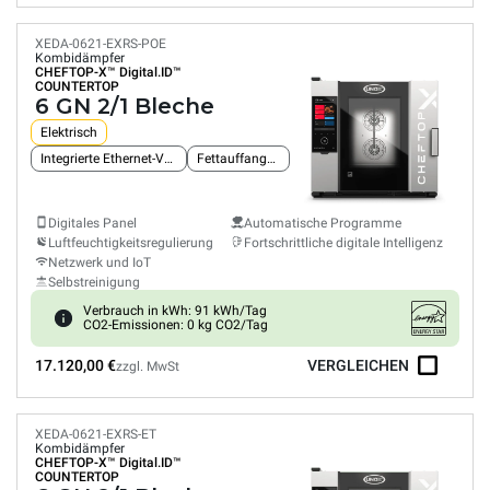
XEDA-0621-EXRS-POE
Kombidämpfer
CHEFTOP-X™
Digital.ID™
COUNTERTOP
6 GN 2/1 Bleche
Elektrisch
Integrierte Ethernet-Verbindung
Fettauffangsystem
Digitales Panel
Automatische Programme
Luftfeuchtigkeitsregulierung
Fortschrittliche digitale Intelligenz
Netzwerk und IoT
Selbstreinigung
Verbrauch in kWh: 91 kWh/Tag
CO2-Emissionen: 0 kg CO2/Tag
17.120,00 €
VERGLEICHEN
zzgl. MwSt
XEDA-0621-EXRS-ET
Kombidämpfer
CHEFTOP-X™
Digital.ID™
COUNTERTOP