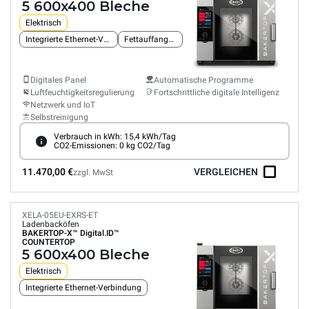
5 600x400 Bleche
Elektrisch
Integrierte Ethernet-Verbindung
Fettauffangsystem
Digitales Panel
Automatische Programme
Luftfeuchtigkeitsregulierung
Fortschrittliche digitale Intelligenz
Netzwerk und IoT
Selbstreinigung
Verbrauch in kWh: 15,4 kWh/Tag
CO2-Emissionen: 0 kg CO2/Tag
11.470,00 €
VERGLEICHEN
zzgl. MwSt
XELA-05EU-EXRS-ET
Ladenbacköfen
BAKERTOP-X™
Digital.ID™
COUNTERTOP
5 600x400 Bleche
Elektrisch
Integrierte Ethernet-Verbindung