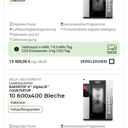
Elektrisch
Digitales Panel
Automatische Programme
Luftfeuchtigkeitsregulierung
Fortschrittliche digitale Intelligenz
Netzwerk und IoT
Selbstreinigung
Verbrauch in kWh: 19,3 kWh/Tag
CO2-Emissionen: 0 kg CO2/Tag
15.900,00 €
VERGLEICHEN
zzgl. MwSt
XELA-10EU-EXRS-PO
Ladenbacköfen
BAKERTOP-X™
Digital.ID™
COUNTERTOP
10 600x400 Bleche
Elektrisch
Fettauffangsystem
Digitales Panel
Automatische Programme