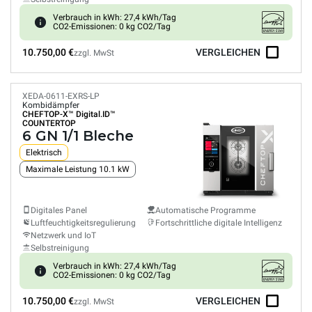
Verbrauch in kWh: 27,4 kWh/Tag
CO2-Emissionen: 0 kg CO2/Tag
10.750,00 €
VERGLEICHEN
zzgl. MwSt
XEDA-0611-EXRS-LP
Kombidämpfer
CHEFTOP-X™
Digital.ID™
COUNTERTOP
6 GN 1/1 Bleche
Elektrisch
Maximale Leistung 10.1 kW
Digitales Panel
Automatische Programme
Luftfeuchtigkeitsregulierung
Fortschrittliche digitale Intelligenz
Netzwerk und IoT
Selbstreinigung
Verbrauch in kWh: 27,4 kWh/Tag
CO2-Emissionen: 0 kg CO2/Tag
10.750,00 €
VERGLEICHEN
zzgl. MwSt