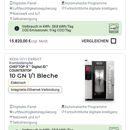
Digitales Panel
Automatische Programme
Luftfeuchtigkeitsregulierung
Fortschrittliche digitale Intelligenz
Netzwerk und IoT
Selbstreinigung
Verbrauch in kWh: 38,8 kWh/Tag
CO2-Emissionen: 0 kg CO2/Tag
15.820,00 €
VERGLEICHEN
zzgl. MwSt
XEDA-1011-EXRS-ET
Kombidämpfer
CHEFTOP-X™
Digital.ID™
COUNTERTOP
10 GN 1/1 Bleche
Elektrisch
Integrierte Ethernet-Verbindung
Digitales Panel
Automatische Programme
Luftfeuchtigkeitsregulierung
Fortschrittliche digitale Intelligenz
Netzwerk und IoT
Selbstreinigung