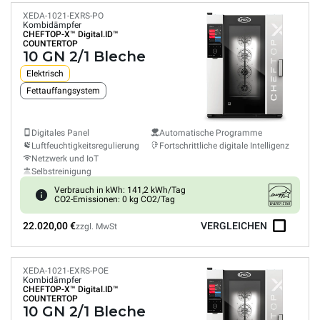
XEDA-1021-EXRS-PO
Kombidämpfer
CHEFTOP-X™
Digital.ID™
COUNTERTOP
10 GN 2/1 Bleche
Elektrisch
Fettauffangsystem
Digitales Panel
Automatische Programme
Luftfeuchtigkeitsregulierung
Fortschrittliche digitale Intelligenz
Netzwerk und IoT
Selbstreinigung
Verbrauch in kWh: 141,2 kWh/Tag
CO2-Emissionen: 0 kg CO2/Tag
22.020,00 €
VERGLEICHEN
zzgl. MwSt
XEDA-1021-EXRS-POE
Kombidämpfer
CHEFTOP-X™
Digital.ID™
COUNTERTOP
10 GN 2/1 Bleche