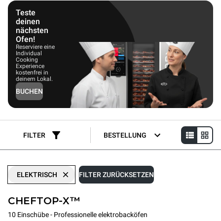
Grillplatten, Dämpfern oder Fritteusen zwischen 28 % und über
50 % Energie einsparen.
Teste
deinen
nächsten
Ofen!
Reserviere eine
Individual
Cooking
Experience
kostenfrei in
deinem Lokal.
BUCHEN
FILTER
BESTELLUNG
ELEKTRISCH
FILTER ZURÜCKSETZEN
CHEFTOP-X™
10 Einschübe - Professionelle elektrobacköfen