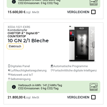
Verbrauch in kWh: 38,8 kWh/Tag
CO2-Emissionen: 0 kg CO2/Tag
15.600,00 €
VERGLEICHEN
zzgl. MwSt
XEDA-1021-EXRS
Kombidämpfer
CHEFTOP-X™
Digital.ID™
COUNTERTOP
10 GN 2/1 Bleche
Elektrisch
Digitales Panel
Automatische Programme
Luftfeuchtigkeitsregulierung
Fortschrittliche digitale Intelligenz
Netzwerk und IoT
Selbstreinigung
Verbrauch in kWh: 141,2 kWh/Tag
CO2-Emissionen: 0 kg CO2/Tag
21.800,00 €
VERGLEICHEN
zzgl. MwSt