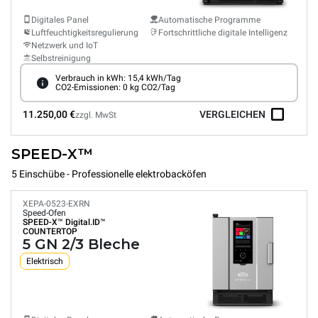
Digitales Panel
Automatische Programme
Luftfeuchtigkeitsregulierung
Fortschrittliche digitale Intelligenz
Netzwerk und IoT
Selbstreinigung
Verbrauch in kWh: 15,4 kWh/Tag
CO2-Emissionen: 0 kg CO2/Tag
11.250,00 €
VERGLEICHEN
zzgl. MwSt
SPEED-X™
5 Einschübe - Professionelle elektrobacköfen
XEPA-0523-EXRN
Speed-Ofen
SPEED-X™
Digital.ID™
COUNTERTOP
5 GN 2/3 Bleche
Elektrisch