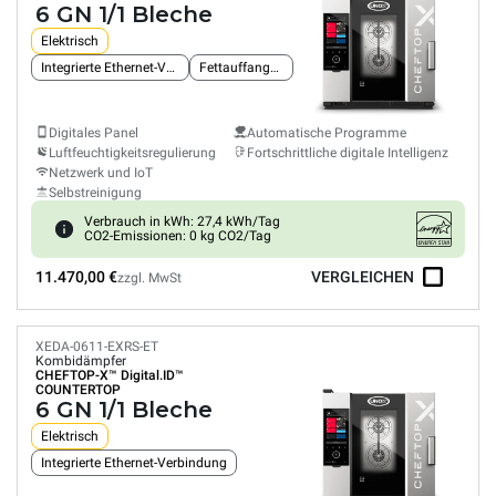
6 GN 1/1 Bleche
Elektrisch
Integrierte Ethernet-Verbindung
Fettauffangsystem
Digitales Panel
Automatische Programme
Luftfeuchtigkeitsregulierung
Fortschrittliche digitale Intelligenz
Netzwerk und IoT
Selbstreinigung
Verbrauch in kWh: 27,4 kWh/Tag
CO2-Emissionen: 0 kg CO2/Tag
11.470,00 €
VERGLEICHEN
zzgl. MwSt
XEDA-0611-EXRS-ET
Kombidämpfer
CHEFTOP-X™
Digital.ID™
COUNTERTOP
6 GN 1/1 Bleche
Elektrisch
Integrierte Ethernet-Verbindung