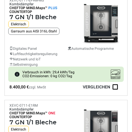
XEVC-0711-EPRM-MS
Kombidämpfer
CHEFTOP MIND.Maps™
PLUS
COUNTERTOP
7 GN 1/1 Bleche
Elektrisch
Garraum aus AISI 316L-Stahl
Digitales Panel
Automatische Programme
Luftfeuchtigkeitsregulierung
Netzwerk und IoT
Selbstreinigung
Verbrauch in kWh: 29,4 kWh/Tag
CO2-Emissionen: 0 kg CO2/Tag
8.400,00 €
VERGLEICHEN
zzgl. MwSt
XEVC-0711-E1RM
Kombidämpfer
CHEFTOP MIND.Maps™
ONE
COUNTERTOP
7 GN 1/1 Bleche
Elektrisch