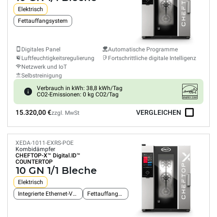
Elektrisch
Fettauffangsystem
Digitales Panel
Automatische Programme
Luftfeuchtigkeitsregulierung
Fortschrittliche digitale Intelligenz
Netzwerk und IoT
Selbstreinigung
Verbrauch in kWh: 38,8 kWh/Tag
CO2-Emissionen: 0 kg CO2/Tag
15.320,00 €
VERGLEICHEN
zzgl. MwSt
XEDA-1011-EXRS-POE
Kombidämpfer
CHEFTOP-X™
Digital.ID™
COUNTERTOP
10 GN 1/1 Bleche
Elektrisch
Integrierte Ethernet-Verbindung
Fettauffangsystem