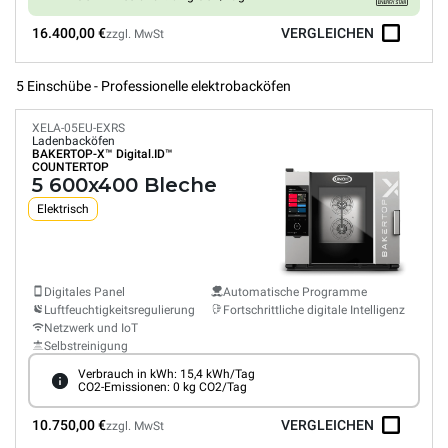
16.400,00 €
VERGLEICHEN
zzgl. MwSt
5 Einschübe - Professionelle elektrobacköfen
XELA-05EU-EXRS
Ladenbacköfen
BAKERTOP-X™
Digital.ID™
COUNTERTOP
5 600x400 Bleche
Elektrisch
Digitales Panel
Automatische Programme
Luftfeuchtigkeitsregulierung
Fortschrittliche digitale Intelligenz
Netzwerk und IoT
Selbstreinigung
Verbrauch in kWh: 15,4 kWh/Tag
CO2-Emissionen: 0 kg CO2/Tag
10.750,00 €
VERGLEICHEN
zzgl. MwSt