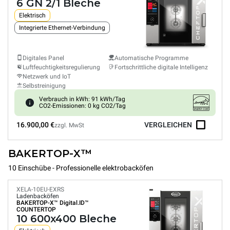
6 GN 2/1 Bleche
Elektrisch
Integrierte Ethernet-Verbindung
Digitales Panel
Automatische Programme
Luftfeuchtigkeitsregulierung
Fortschrittliche digitale Intelligenz
Netzwerk und IoT
Selbstreinigung
Verbrauch in kWh: 91 kWh/Tag
CO2-Emissionen: 0 kg CO2/Tag
16.900,00 €
VERGLEICHEN
zzgl. MwSt
BAKERTOP-X™
10 Einschübe - Professionelle elektrobacköfen
XELA-10EU-EXRS
Ladenbacköfen
BAKERTOP-X™
Digital.ID™
COUNTERTOP
10 600x400 Bleche