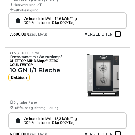
Netzwerk und IoT
Selbstreinigung
Verbrauch in kWh: 42,6 kWh/Tag
CO2-Emissionen: 0 kg CO2/Tag
7.600,00 €
VERGLEICHEN
zzgl. MwSt
XEVC-1011-EZRM
Konvektomat mit Wasserdampf
CHEFTOP MIND.Maps™
ZERO
COUNTERTOP
10 GN 1/1 Bleche
Elektrisch
Digitales Panel
Luftfeuchtigkeitsregulierung
Verbrauch in kWh: 48,3 kWh/Tag
CO2-Emissionen: 0 kg CO2/Tag
6.000,00 €
VERGLEICHEN
zzgl. MwSt