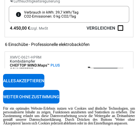
Luftfeuchtigkeitsregulierung
Verbrauch in kWh: 39,7 kWh/Tag
CO2-Emissionen: 0 kg CO2/Tag
4.450,00 €
VERGLEICHEN
zzgl. MwSt
6 Einschübe - Professionelle elektrobacköfen
XMVC-0621-HPRM
Kombidämpfer
CHEFTOP MIND.Maps™
PLUS
COUNTERTOP
6 GN 2/1 Bleche
ALLES AKZEPTIEREN
Elektrisch
Geeignet für den Einbau auf Schiffen und Bohrinseln
WEITER OHNE ZUSTIMMUNG
Digitales Panel
Automatische Programme
Für ein optimales Website-Erlebnis nutzen wir Cookies und ähnliche Technologien, um
personalisierte Inhalte zu zeigen, Funktionen anzubieten und Statistiken zu erheben. Die
Luftfeuchtigkeitsregulierung
Zustimmung erlaubt uns diese Datenverarbeitung sowie die Weitergabe an Drittanbieter
Netzwerk und IoT
gemäß unserer Datenschutzerklärung. Durch Drücken des Buttons 'Weiter ohne
Akzeptieren' lassen sich Cookies jederzeit ablehnen oder in den Einstellungen anpassen.
Selbstreinigung
Verbrauch in kWh: 86,4 kWh/Tag
CO2-Emissionen: 0 kg CO2/Tag