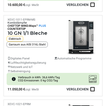
10.600,00 €
VERGLEICHEN
zzgl. MwSt
XEVC-1011-EPRM-MS
Kombidämpfer
CHEFTOP MIND.Maps™
PLUS
COUNTERTOP
10 GN 1/1 Bleche
Elektrisch
Garraum aus AISI 316L-Stahl
Digitales Panel
Automatische Programme
Luftfeuchtigkeitsregulierung
Netzwerk und IoT
Selbstreinigung
Verbrauch in kWh: 36,6 kWh/Tag
CO2-Emissionen: 0 kg CO2/Tag
11.050,00 €
VERGLEICHEN
zzgl. MwSt
XEVC-1021-EPRM