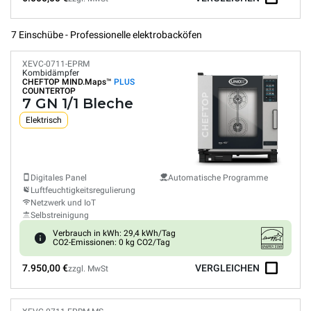
7 Einschübe - Professionelle elektrobacköfen
XEVC-0711-EPRM
Kombidämpfer
CHEFTOP MIND.Maps™
PLUS
COUNTERTOP
7 GN 1/1 Bleche
Elektrisch
Digitales Panel
Automatische Programme
Luftfeuchtigkeitsregulierung
Netzwerk und IoT
Selbstreinigung
Verbrauch in kWh: 29,4 kWh/Tag
CO2-Emissionen: 0 kg CO2/Tag
7.950,00 €
VERGLEICHEN
zzgl. MwSt