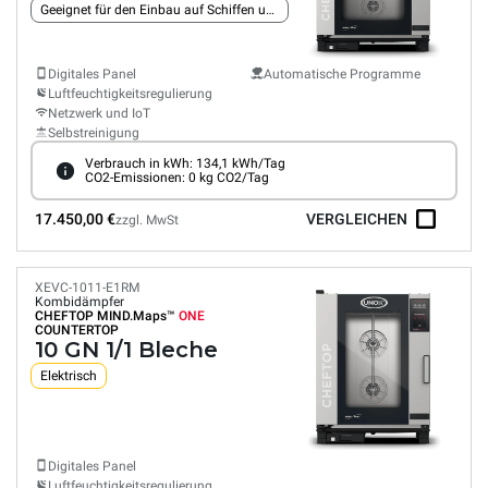
Geeignet für den Einbau auf Schiffen und Bohrinseln
Digitales Panel
Automatische Programme
Luftfeuchtigkeitsregulierung
Netzwerk und IoT
Selbstreinigung
Verbrauch in kWh: 134,1 kWh/Tag
CO2-Emissionen: 0 kg CO2/Tag
17.450,00 €
VERGLEICHEN
zzgl. MwSt
XEVC-1011-E1RM
Kombidämpfer
CHEFTOP MIND.Maps™
ONE
COUNTERTOP
10 GN 1/1 Bleche
Elektrisch
Digitales Panel
Luftfeuchtigkeitsregulierung