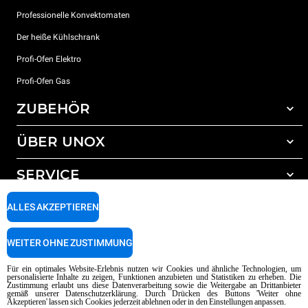
Professionelle Konvektomaten
Der heiße Kühlschrank
Profi-Ofen Elektro
Profi-Ofen Gas
ZUBEHÖR
ÜBER UNOX
Gesamtes Zubehör
Reinigungsmittel für das Selbstreinigungsprogramm
SERVICE
Unsere Standorte weltweit
Reinigungsmittel für das manuelle Reinigungsprogramm
ALLES AKZEPTIEREN
Wasseraufbereitung mit Kunstharzfiltern
Unox garantie
Wasseraufbereitung durch Umkehrosmose
Händler Suche
WEITER OHNE ZUSTIMMUNG
Service Suche
AI Content Disclaimer
Privacy policy
Cookie policy
Für ein optimales Website-Erlebnis nutzen wir Cookies und ähnliche Technologien, um
personalisierte Inhalte zu zeigen, Funktionen anzubieten und Statistiken zu erheben. Die
Copyright 2026 UNOX SpA Alle Rechte vorbehalten. Reg. Imp. Padova n °
Zustimmung erlaubt uns diese Datenverarbeitung sowie die Weitergabe an Drittanbieter
04230750285 - REA Padova 372835 - Kap. Soc. 5.000.000 € iv - P.IVA / CF
gemäß unserer Datenschutzerklärung. Durch Drücken des Buttons 'Weiter ohne
Akzeptieren' lassen sich Cookies jederzeit ablehnen oder in den Einstellungen anpassen.
04230750285 - IT WEEE Reg. No. IT08020000000377