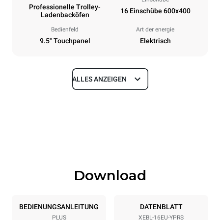
Professionelle Trolley-
16 Einschübe 600x400
Ladenbacköfen
Bedienfeld
Art der energie
9.5" Touchpanel
Elektrisch
ALLES ANZEIGEN
Maße
Breite
Tiefe
892 mm
925 mm
Höhe
Gewicht
1875 mm
292 kg
Download
Spezifikationen der behälter
Anzahl der Bleche
Blechgröße
16
600x400
BEDIENUNGSANLEITUNG
DATENBLATT
PLUS
XEBL-16EU-YPRS
Abstand zwischen den Schalen