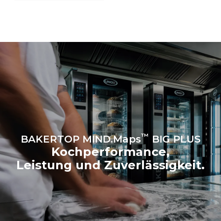
Netzes ab, an das er
angeschlossen ist. Letztere
können eliminiert werden,
indem man sich dafür
entscheidet, Energie aus
erneuerbaren Quellen zu
kaufen.
Greenhouse Gas
Protocol
™
BAKERTOP MIND.Maps
BIG PLUS
Kochperformance,
Leistung und Zuverlässigkeit.