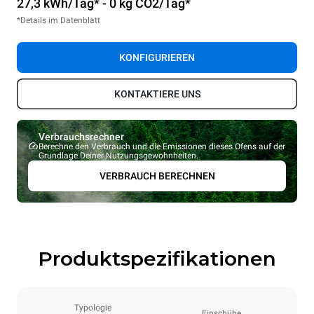
27,3 kWh/Tag* - 0 kg CO2/Tag*
*Details im Datenblatt
KONFIGURIEREN
KONTAKTIERE UNS
Verbrauchsrechner
Berechne den Verbrauch und die Emissionen dieses Ofens auf der
Grundlage Deiner Nutzungsgewohnheiten.
VERBRAUCH BERECHNEN
Produktspezifikationen
Typologie
Einschübe