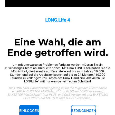
LONG.Life 4
Eine Wahl, die am
Ende getroffen wird.
Um mit unerwarteten Problemen fertig zu werden, müssen Sie ein
zuverlässiges Team an Ihrer Seite haben. Mit Unox LONG.Life4 haben Sie die
Möglichkeit, die Garantie auf Ersatzteile auf bis zu 4 Jahre / 10.000
Stunden und auf die Arbeitszeitkosten auf bis zu 24 Monate / 10.000
Stunden zu verlängern (zu Lasten des Unox-Händlers). Aktivieren Sie
LONG.Life4 mit nur wenigen einfachen Schritten!
Die LONG.Life4-Garantieverlängerung ist für die folgenden Ofenmodelle
erhältlich: CHEFTOP MIND.Maps™ (nur PLUS- und ONE-Versionen),
BAKERTOP MIND.Maps™ (nur PLUS- und ONE-Versionen) und BAKERLUX
SHOP.Pro™ (nur MASTER- und TOUCH-Versionen).
EINLOGGEN
BEDINGUNGEN