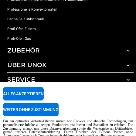
Professionelle Konvektomaten
Der heiße Kühlschrank
Profi-Ofen Elektro
Profi-Ofen Gas
ZUBEHÖR
ÜBER UNOX
Gesamtes Zubehör
Reinigungsmittel für das Selbstreinigungsprogramm
SERVICE
Unsere Standorte weltweit
Reinigungsmittel für das manuelle Reinigungsprogramm
ALLES AKZEPTIEREN
Wasseraufbereitung mit Kunstharzfiltern
Unox garantie
Wasseraufbereitung durch Umkehrosmose
Händler Suche
WEITER OHNE ZUSTIMMUNG
Service Suche
AI Content Disclaimer
Privacy policy
Cookie policy
Für ein optimales Website-Erlebnis nutzen wir Cookies und ähnliche Technologien, um
personalisierte Inhalte zu zeigen, Funktionen anzubieten und Statistiken zu erheben. Die
Copyright 2026 UNOX SpA Alle Rechte vorbehalten. Reg. Imp. Padova n °
Zustimmung erlaubt uns diese Datenverarbeitung sowie die Weitergabe an Drittanbieter
gemäß unserer Datenschutzerklärung. Durch Drücken des Buttons 'Weiter ohne
04230750285 - REA Padova 372835 - Kap. Soc. 5.000.000 € iv - P.IVA / CF
Akzeptieren' lassen sich Cookies jederzeit ablehnen oder in den Einstellungen anpassen.