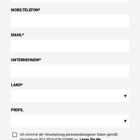
MOBILTELEFON
*
EMAIL
*
UNTERNEHMEN
*
LAND
*
▾
PROFIL
▾
Ich stimme der Verarbeitung personenbezogener Daten gemäß
Verordnung (EU) 2016/679 (GDPR) zu.
Lesen Sie die