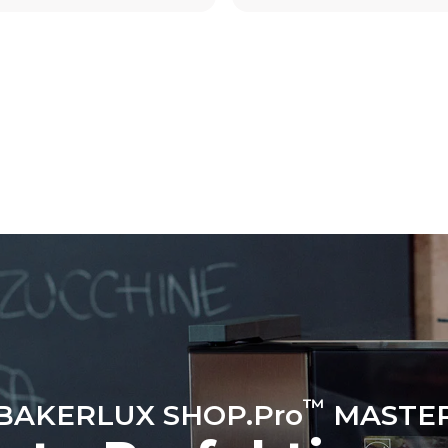
 kWh
CO2-Emissionen
g
0 kg CO2/Tag
Die Schätzung umfasst nur die 
Emissionen, die vom Ofen erze
Indirekte Emissionen hängen v
Energiemischung des Netzes ab
angeschlossen ist. Letztere k
eliminiert werden, indem man s
entscheidet, Energie aus erne
Quellen zu kaufen.
™
BAKERLUX SHOP.Pro
MASTE