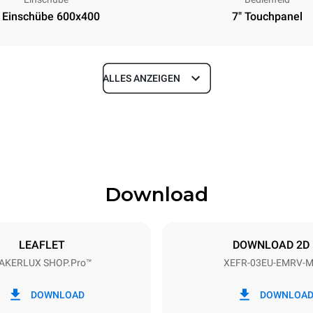
 Einschübe 600x400
7" Touchpanel
ALLES ANZEIGEN
Tiefe
811 mm
Download
eche
Blechgröße
600x400
LEAFLET
DOWNLOAD 2D
AKERLUX SHOP.Pro™
XEFR-03EU-EMRV-
Elektrische Leistung
~
3,5 kW
DOWNLOAD
DOWNLOA