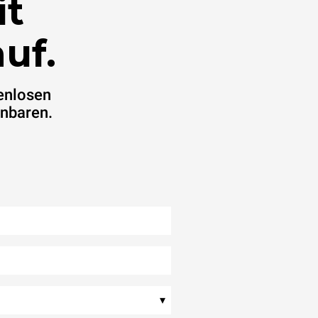
it
uf.
enlosen
inbaren.
▾