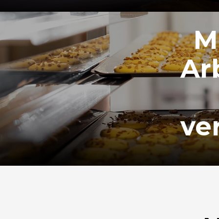
M
Ar
ve