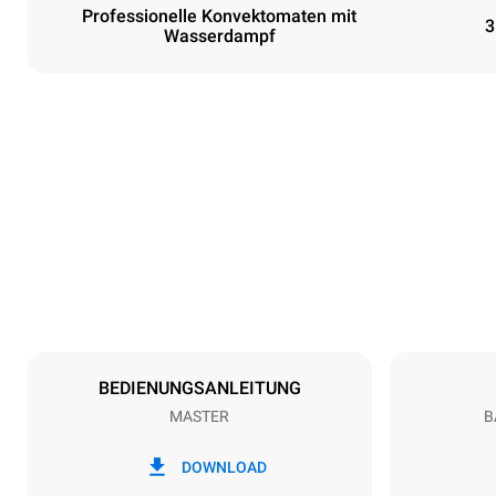
Professionelle Konvektomaten mit
3
Wasserdampf
Maße
Breite
800 mm
Gewicht
46 kg
Spezifikationen der behälter
Anzahl der Bl
3
BEDIENUNGSANLEITUNG
MASTER
B
Art der energie
Spannung
220-240V 1
DOWNLOAD