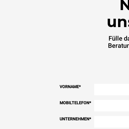
N
un
Fülle 
Beratun
VORNAME
*
MOBILTELEFON
*
UNTERNEHMEN
*