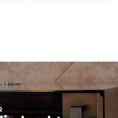
Schätzwert unter der Annahme einer täglichen
Nutzung des Ofens (300 Tage/Jahr):
8 Teilladungen Croissants
direkten
ugt werden.
on der
, an das er
önnen
ich dafür
uerbaren
R