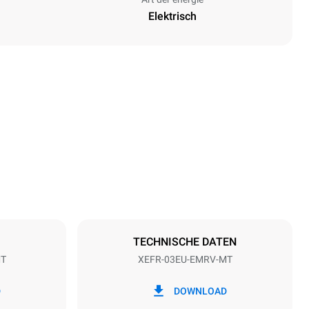
Elektrisch
Höhe
427 mm
Abstand zwischen den Schalen
75 mm
TECHNISCHE DATEN
MT
XEFR-03EU-EMRV-MT
Frequenz
50 / 60 Hz
D
DOWNLOAD