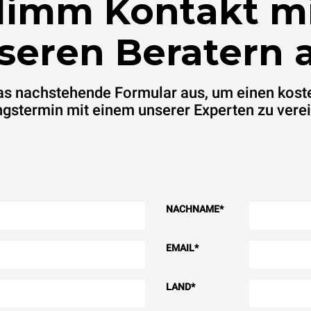
imm Kontakt m
seren Beratern a
das nachstehende Formular aus, um einen kost
gstermin mit einem unserer Experten zu vere
NACHNAME
*
EMAIL
*
LAND
*