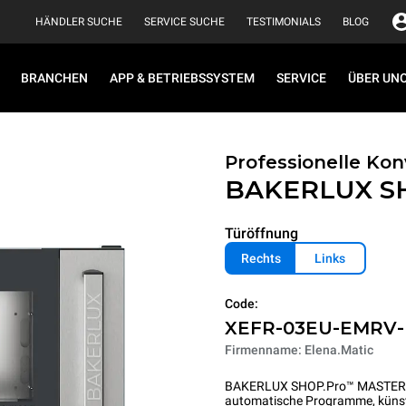
HÄNDLER SUCHE
SERVICE SUCHE
TESTIMONIALS
BLOG
BRANCHEN
APP & BETRIEBSSYSTEM
SERVICE
ÜBER UN
Professionelle K
BAKERLUX S
Türöffnung
Rechts
Links
Code:
XEFR-03EU-EMRV
Firmenname: Elena.Matic
BAKERLUX SHOP.Pro™ MASTER setz
automatische Programme, künstlic