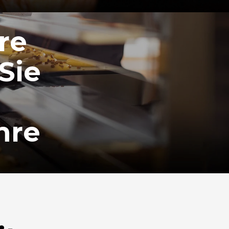
re
Sie
hre