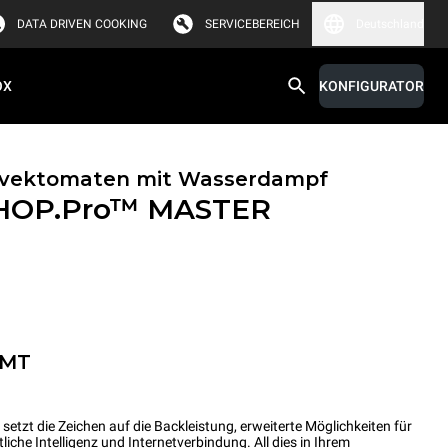
DATA DRIVEN COOKING
SERVICEBEREICH
Deutschland
OX
KONFIGURATOR
onvektomaten mit Wasserdampf
HOP.Pro™
MASTER
-MT
t die Zeichen auf die Backleistung, erweiterte Möglichkeiten für
he Intelligenz und Internetverbindung. All dies in Ihrem