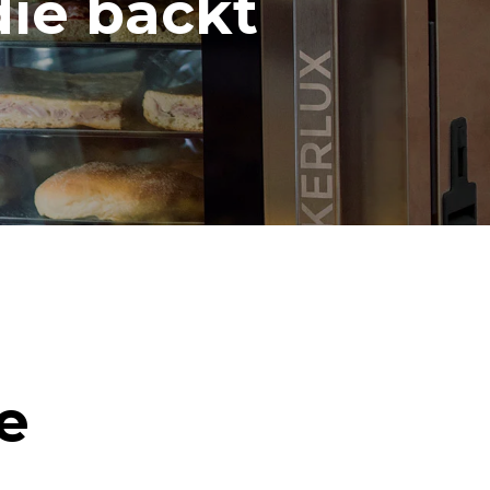
die backt
e