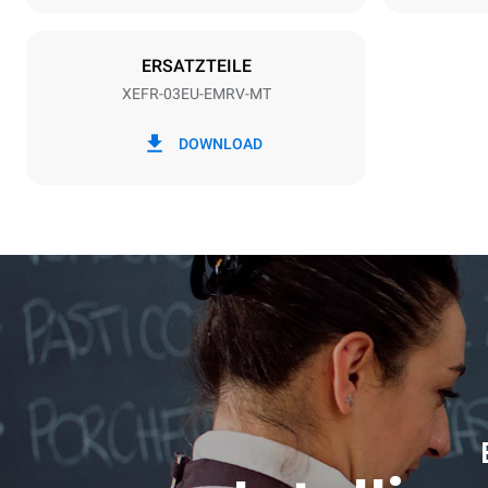
Steckertyp
Schuko | ✓
ERSATZTEILE
XEFR-03EU-EMRV-MT
*
Verbrauch in kwh und co2-emissionen
Verbrauch in
DOWNLOAD
6,4 kWh/Ta