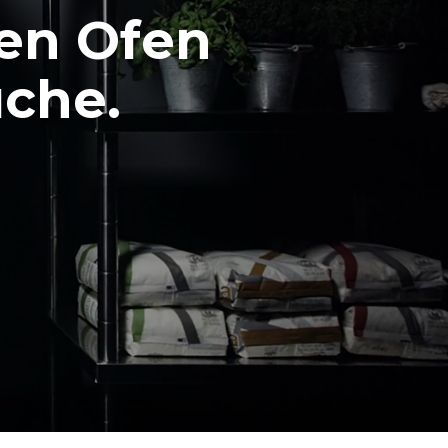
ten Ofen
üche.