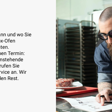
ann und wo Sie
ox-Ofen
ten.
nen Termin:
enstehende
rufen Sie
vice an. Wir
en Rest.