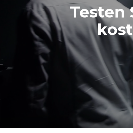
Testen 
kost