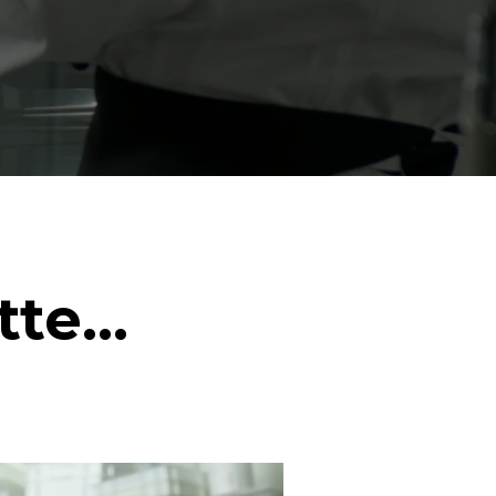
itte…