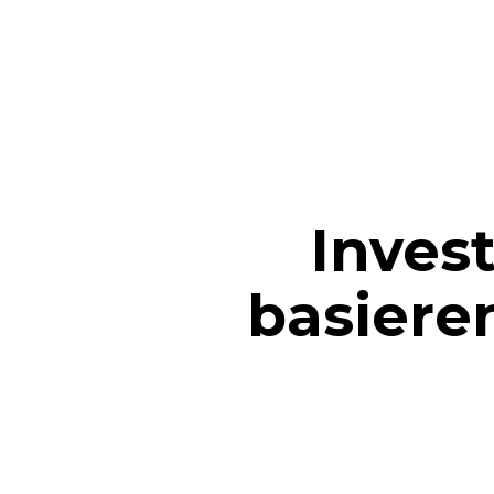
Inves
basiere